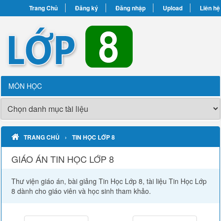
Trang Chủ
Đăng ký
Đăng nhập
Upload
Liên hệ
MÔN HỌC
›
TRANG CHỦ
TIN HỌC LỚP 8
GIÁO ÁN TIN HỌC LỚP 8
Thư viện giáo án, bài giảng Tin Học Lớp 8, tài liệu Tin Học Lớp
8 dành cho giáo viên và học sinh tham khảo.