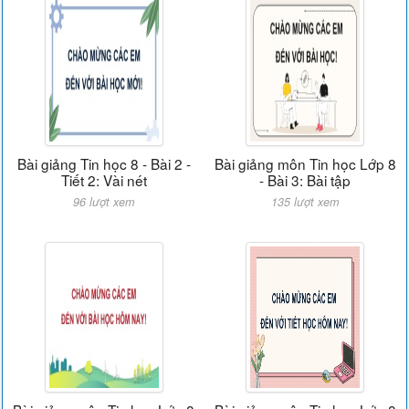
Bài giảng Tin học 8 - Bài 2 -
Bài giảng môn Tin học Lớp 8
Tiết 2: Vài nét
- Bài 3: Bài tập
96 lượt xem
135 lượt xem