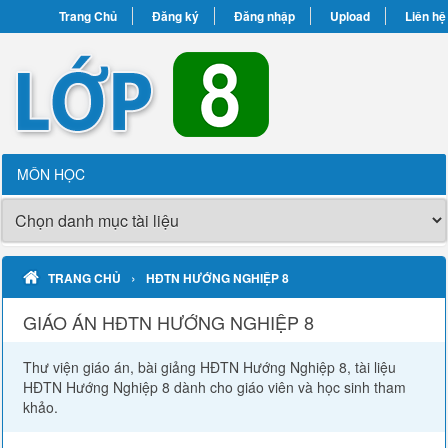
Trang Chủ
Đăng ký
Đăng nhập
Upload
Liên hệ
MÔN HỌC
›
TRANG CHỦ
HĐTN HƯỚNG NGHIỆP 8
GIÁO ÁN HĐTN HƯỚNG NGHIỆP 8
Thư viện giáo án, bài giảng HĐTN Hướng Nghiệp 8, tài liệu
HĐTN Hướng Nghiệp 8 dành cho giáo viên và học sinh tham
khảo.