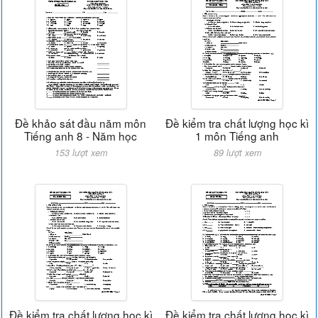
Đề khảo sát đầu năm môn
Đề kiểm tra chất lượng học kì
Tiếng anh 8 - Năm học
1 môn Tiếng anh
153 lượt xem
89 lượt xem
Đề kiểm tra chất lượng học kì
Đề kiểm tra chất lượng học kì