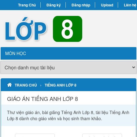
Trang Chủ
Đăng ký
Đăng nhập
Upload
Liên hệ
MÔN HỌC
›
TRANG CHỦ
TIẾNG ANH LỚP 8
GIÁO ÁN TIẾNG ANH LỚP 8
Thư viện giáo án, bài giảng Tiếng Anh Lớp 8, tài liệu Tiếng Anh
Lớp 8 dành cho giáo viên và học sinh tham khảo.