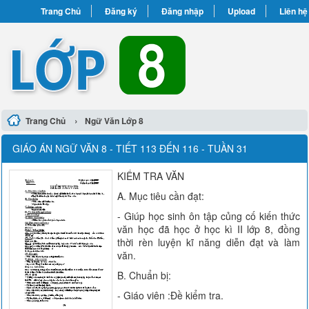
Trang Chủ
Đăng ký
Đăng nhập
Upload
Liên hệ
›
Trang Chủ
Ngữ Văn Lớp 8
GIÁO ÁN NGỮ VĂN 8 - TIẾT 113 ĐẾN 116 - TUẦN 31
KIỂM TRA VĂN
A. Mục tiêu cần đạt:
- Giúp học sinh ôn tập củng cố kiến thức
văn học đã học ở học kì II lớp 8, đồng
thời rèn luyện kĩ năng diễn đạt và làm
văn.
B. Chuẩn bị:
- Giáo viên :Đề kiểm tra.