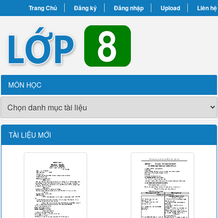
Trang Chủ
Đăng ký
Đăng nhập
Upload
Liên hệ
MÔN HỌC
TÀI LIỆU MỚI