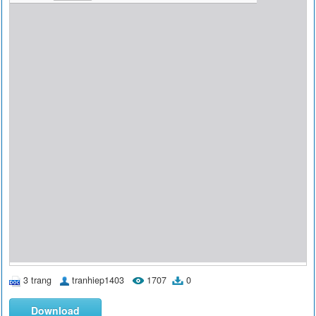
3 trang
tranhiep1403
1707
0
Download