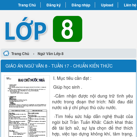
Trang Chủ
Đăng ký
Đăng nhập
Upload
Liên hệ
›
Trang Chủ
Ngữ Văn Lớp 8
GIÁO ÁN NGỮ VĂN 8 - TUẦN 17 - CHUẨN KIẾN THỨC
I. Mục tiêu cần đạt :
Giúp học sinh .
-Cảm nhận được nội dung trữ tình yêu
nước trong đoạn thơ trích: Nỗi đau đất
nước và ý chí phục thù cứu nước.
-Tìm hiểu sức hấp dẫn nghệ thuật của
ngòi bút Trần Tuấn Khải: Cách khai thác
đề tài lịch sử, sự lựa chọn để thơ thích
hợp, việc tạo dựng không khí, tâm trạng,