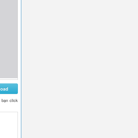
load
y bạn click