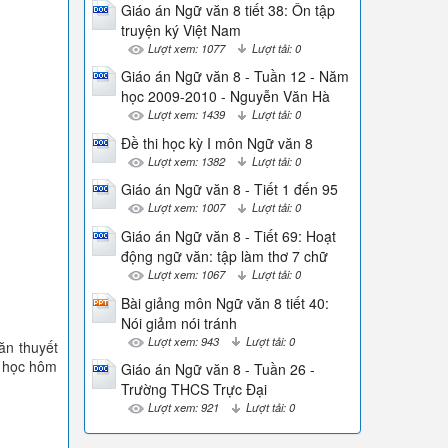
Giáo án Ngữ văn 8 tiết 38: Ôn tập
truyện ký Việt Nam
Lượt xem: 1077
Lượt tải: 0
Giáo án Ngữ văn 8 - Tuần 12 - Năm
học 2009-2010 - Nguyễn Văn Hà
Lượt xem: 1439
Lượt tải: 0
Đề thi học kỳ I môn Ngữ văn 8
Lượt xem: 1382
Lượt tải: 0
Giáo án Ngữ văn 8 - Tiết 1 đến 95
Lượt xem: 1007
Lượt tải: 0
Giáo án Ngữ văn 8 - Tiết 69: Hoạt
động ngữ văn: tập làm thơ 7 chữ
Lượt xem: 1067
Lượt tải: 0
Bài giảng môn Ngữ văn 8 tiết 40:
Nói giảm nói tránh
Lượt xem: 943
Lượt tải: 0
ăn thuyết
t học hôm
Giáo án Ngữ văn 8 - Tuần 26 -
Trường THCS Trực Đại
Lượt xem: 921
Lượt tải: 0