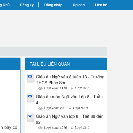
g Chủ
Đăng ký
Đăng nhập
Upload
Liên hệ
TÀI LIỆU LIÊN QUAN
Giáo án Ngữ văn 8 tuần 13 - Trường
THCS Phúc Sơn
Lượt xem: 1110
Lượt tải: 0
Giáo án môn Ngữ văn Lớp 8 - Tuần
4
Lượt xem: 222
Lượt tải: 0
Giáo án Ngữ văn lớp 8 - Tiết 89 đến
92
nh bày có
Lượt xem: 1016
Lượt tải: 0