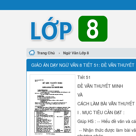
›
Trang Chủ
Ngữ Văn Lớp 8
GIÁO ÁN DẠY NGỮ VĂN 8 TIẾT 51: ĐỀ VĂN THUYẾT
Tiết 51
ĐỀ VĂN THUYẾT MINH
VÀ
CÁCH LÀM BÀI VĂN THUYẾT
I . MỤC TIÊU CẦN ĐẠT :
Giúp HS : -- Hiểu đề văn và cá
-- Nhận thức được làm bài văn 
phương pháp.