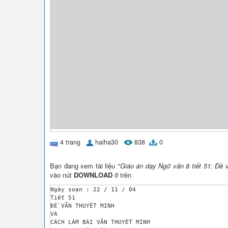
4 trang
haiha30
838
0
Bạn đang xem tài liệu
"Giáo án dạy Ngữ văn 8 tiết 51: Đề 
vào nút
DOWNLOAD
ở trên
Ngày soạn : 22 / 11 / 04

Tiết 51

ĐỀ VĂN THUYẾT MINH

VÀ

CÁCH LÀM BÀI VĂN THUYẾT MINH
