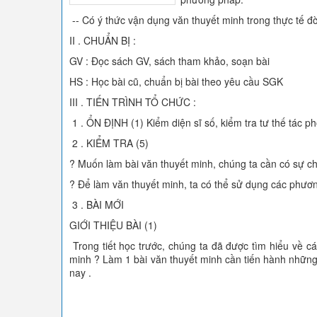
-- Có ý thức vận dụng văn thuyết minh trong thực tế đờ
II . CHUẨN BỊ :
GV : Đọc sách GV, sách tham khảo, soạn bài
HS : Học bài cũ, chuẩn bị bài theo yêu cầu SGK
III . TIẾN TRÌNH TỔ CHỨC :
1 . ỔN ĐỊNH (1) Kiểm diện sĩ số, kiểm tra tư thế tác 
2 . KIỂM TRA (5)
? Muốn làm bài văn thuyết minh, chúng ta cần có sự ch
? Để làm văn thuyết minh, ta có thể sử dụng các phươ
3 . BÀI MỚI
GIỚI THIỆU BÀI (1)
Trong tiết học trước, chúng ta đã được tìm hiểu về 
minh ? Làm 1 bài văn thuyết minh cần tiến hành những 
nay .