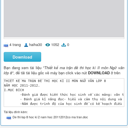
4 trang
haiha30
1052
0
Download
Bạn đang xem tài liệu
"Thiết kế ma trận đề thi học kì II môn Ngữ văn
lớp 8"
, để tải tài liệu gốc về máy bạn click vào nút
DOWNLOAD
ở trên
THIẾT KẾ MA TRẬN ĐỀ THI HỌC KÌ II MÔN NGỮ VĂN LỚP 8

NĂM HỌC 2011-2012.

I.MỤC ĐÍCH

	-Đánh giá được kiến thức học sinh về các mảng: văn thơ hiện đại, các kiểu câu xét theo mục đích nói.

	- Đánh giá kĩ năng đọc- hiểu và cảm thụ nội dung và nghệ thuật của các tác phảm thuộc văn thơ hiện đại. hiểu và vận dụng thành thạo các kiểu câu trong nói, viết và giao tiếp hàng ngày.

	-Nắm được trình độ của học sinh để có kế hoạch điều chỉnh phương pháp dạy học.

II. HÌNH THỨC KIỂM TRA: 

Tài liệu đính kèm:
-Kiểm tra tự luận.

De thi lop 8 hoc ki 2 nam hoc 20112012co ma tran.doc
-Thời gian: 90 phút.

III.THIẾT LẬP MA TRẬN.

 MỨC ĐỘ
