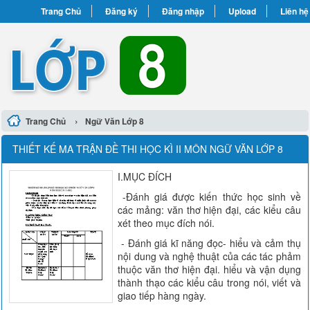
Trang Chủ
Đăng ký
Đăng nhập
Upload
Liên hệ
›
Trang Chủ
Ngữ Văn Lớp 8
THIẾT KẾ MA TRẬN ĐỀ THI HỌC KÌ II MÔN NGỮ VĂN LỚP 8
I.MỤC ĐÍCH
-Đánh giá được kiến thức học sinh về
các mảng: văn thơ hiện đại, các kiểu câu
xét theo mục đích nói.
- Đánh giá kĩ năng đọc- hiểu và cảm thụ
nội dung và nghệ thuật của các tác phảm
thuộc văn thơ hiện đại. hiểu và vận dụng
thành thạo các kiểu câu trong nói, viết và
giao tiếp hàng ngày.