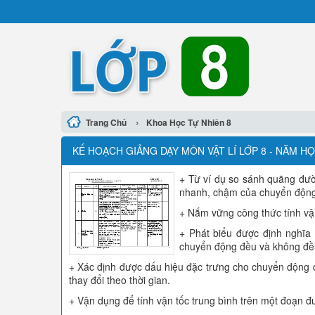
›
Trang Chủ
Khoa Học Tự Nhiên 8
KẾ HOẠCH GIẢNG DẠY MÔN VẬT LÍ LỚP 8 - NĂM HỌC
+ Từ ví dụ so sánh quãng đườ
nhanh, chậm của chuyển động đ
+ Nắm vững công thức tính vận
+ Phát biểu được định nghĩ
chuyển động đều và không đề
+ Xác định được dấu hiệu đặc trưng cho chuyển động đ
thay đổi theo thời gian.
+ Vận dụng để tính vận tốc trung bình trên một đoạn đ