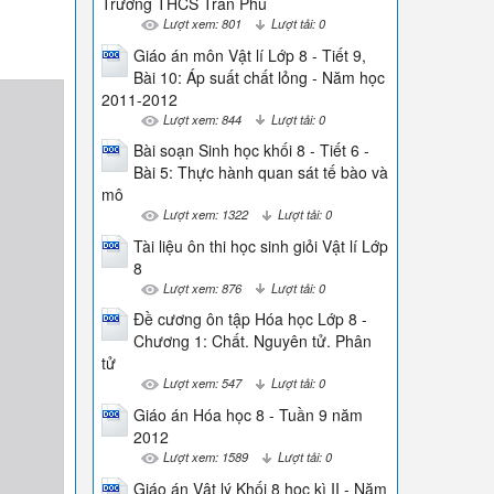
Trường THCS Trần Phú
Lượt xem: 801
Lượt tải: 0
Giáo án môn Vật lí Lớp 8 - Tiết 9,
Bài 10: Áp suất chất lỏng - Năm học
2011-2012
Lượt xem: 844
Lượt tải: 0
Bài soạn Sinh học khối 8 - Tiết 6 -
Bài 5: Thực hành quan sát tế bào và
mô
Lượt xem: 1322
Lượt tải: 0
Tài liệu ôn thi học sinh giỏi Vật lí Lớp
8
Lượt xem: 876
Lượt tải: 0
Đề cương ôn tập Hóa học Lớp 8 -
Chương 1: Chất. Nguyên tử. Phân
tử
Lượt xem: 547
Lượt tải: 0
Giáo án Hóa học 8 - Tuần 9 năm
2012
Lượt xem: 1589
Lượt tải: 0
Giáo án Vật lý Khối 8 học kì II - Năm