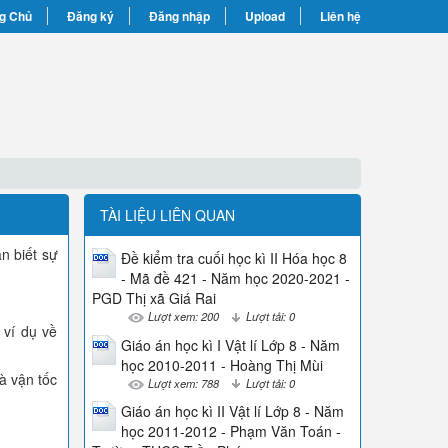
g Chủ
Đăng ký
Đăng nhập
Upload
Liên hệ
TÀI LIỆU LIÊN QUAN
n biết sự
Đề kiểm tra cuối học kì II Hóa học 8
- Mã đề 421 - Năm học 2020-2021 -
PGD Thị xã Giá Rai
Lượt xem: 200
Lượt tải: 0
ví dụ về
Giáo án học kì I Vật lí Lớp 8 - Năm
học 2010-2011 - Hoàng Thị Mùi
à vận tốc
Lượt xem: 788
Lượt tải: 0
Giáo án học kì II Vật lí Lớp 8 - Năm
học 2011-2012 - Phạm Văn Toán -