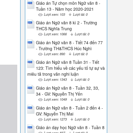
Giáo án Tự chọn môn Ngữ văn 8 -
Tuần 13 - Năm học 2020-2021
Lượt xem: 103
Lượt tải: 0
Giáo án Ngữ văn 8 kì 2 - Trường
THCS Nghĩa Trung
Lượt xem: 1066
Lượt tải: 0
Giáo án Ngữ văn 8 - Tiết 74 đến 77
- Trường TH&THCS Húc Nghì
Lượt xem: 890
Lượt tải: 0
Giáo án Ngữ văn 8 Tuần 31 - Tiết
123: Tìm hiểu về các yếu tố tự sự và
miêu tả trong văn nghi luận
Lượt xem: 1343
Lượt tải: 0
Giáo án Ngữ văn 8 - Tuần 32, 33,
34 - GV: Nguyễn Thị Yến
Lượt xem: 1049
Lượt tải: 0
Giáo án Ngữ văn 8 - Tuần 2 đến 4 -
GV: Nguyễn Thị Mai
Lượt xem: 1273
Lượt tải: 0
Giáo án dạy học Ngữ văn 8 - Tuần 8
Lượt xem: 837
Lượt tải: 0