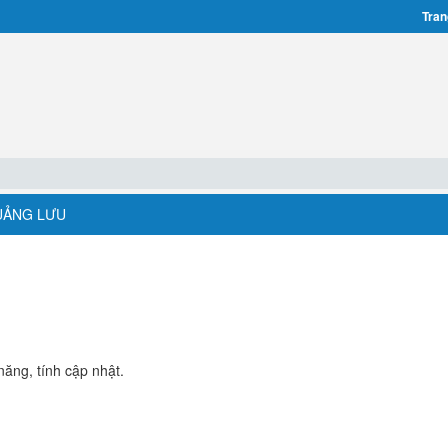
Tran
UẢNG LƯU
năng, tính cập nhật.