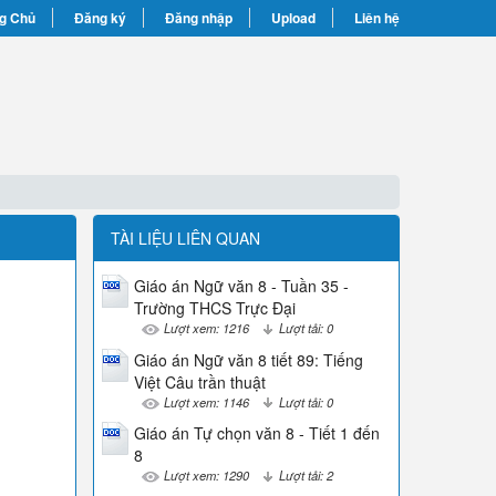
g Chủ
Đăng ký
Đăng nhập
Upload
Liên hệ
TÀI LIỆU LIÊN QUAN
Giáo án Ngữ văn 8 - Tuần 35 -
Trường THCS Trực Đại
Lượt xem: 1216
Lượt tải: 0
Giáo án Ngữ văn 8 tiết 89: Tiếng
Việt Câu trần thuật
Lượt xem: 1146
Lượt tải: 0
Giáo án Tự chọn văn 8 - Tiết 1 đến
8
Lượt xem: 1290
Lượt tải: 2