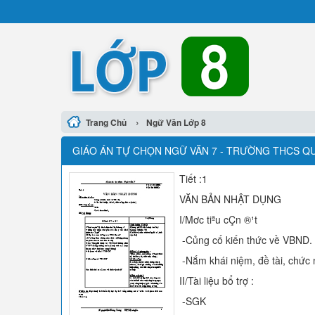
›
Trang Chủ
Ngữ Văn Lớp 8
GIÁO ÁN TỰ CHỌN NGỮ VĂN 7 - TRƯỜNG THCS Q
Tiết :1
VĂN BẢN NHẬT DỤNG
I/Mơc tiªu cÇn ®¹t
-Củng cố kiến thức về VBND.
-Nắm khái niệm, đề tài, chức 
II/Tài liệu bổ trợ :
-SGK