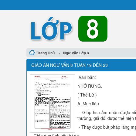
›
Trang Chủ
Ngữ Văn Lớp 8
GIÁO ÁN NGỮ VĂN 8 TUẦN 19 ĐẾN 23
Văn bản:
NHỚ RỪNG.
( Thế Lữ )
A. Mục tiêu
- Giúp hs cảm nhận được niềm
thường, giả dối được thể hiện 
- Thấy được bút pháp lãng mạ
- Giáo dục tình yêu tự do.