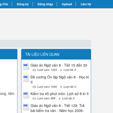
g Chủ
Đăng ký
Đăng nhập
Upload
Liên hệ
TÀI LIỆU LIÊN QUAN
Giáo án Ngữ văn 8 - Tiết 15 đến 20
Lượt xem: 1023
Lượt tải: 0
Đề cương Ôn tập Ngữ văn 8 - Học kì
II
Lượt xem: 1044
Lượt tải: 0
túng, tầm
Kiểm tra 45 phút môn: Lịch sử 8 kì II
Lượt xem: 858
Lượt tải: 0
Giáo án Ngữ văn 8 - Tiết 129: Trả
bài kiểm tra văn - Năm học 2006-