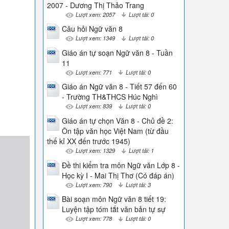
2007 - Dương Thị Thảo Trang
Lượt xem: 2057
Lượt tải: 0
Câu hỏi Ngữ văn 8
Lượt xem: 1349
Lượt tải: 0
Giáo án tự soạn Ngữ văn 8 - Tuần
11
Lượt xem: 771
Lượt tải: 0
Giáo án Ngữ văn 8 - Tiết 57 đến 60
- Trường TH&THCS Húc Nghì
Lượt xem: 839
Lượt tải: 0
Giáo án tự chọn Văn 8 - Chủ đề 2:
Ôn tập văn học Việt Nam (từ đầu
thế kỉ XX đến trước 1945)
Lượt xem: 1329
Lượt tải: 1
Đề thi kiểm tra môn Ngữ văn Lớp 8 -
Học kỳ I - Mai Thị Thơ (Có đáp án)
Lượt xem: 790
Lượt tải: 3
Bài soạn môn Ngữ văn 8 tiết 19:
Luyện tập tóm tắt văn bản tự sự
Lượt xem: 778
Lượt tải: 0