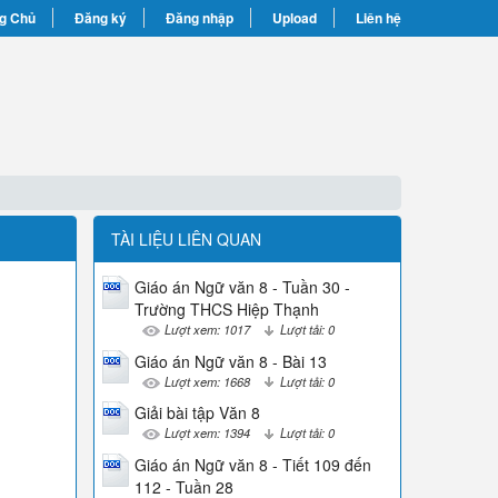
g Chủ
Đăng ký
Đăng nhập
Upload
Liên hệ
TÀI LIỆU LIÊN QUAN
Giáo án Ngữ văn 8 - Tuần 30 -
Trường THCS Hiệp Thạnh
Lượt xem: 1017
Lượt tải: 0
Giáo án Ngữ văn 8 - Bài 13
Lượt xem: 1668
Lượt tải: 0
Giải bài tập Văn 8
Lượt xem: 1394
Lượt tải: 0
Giáo án Ngữ văn 8 - Tiết 109 đến
112 - Tuần 28