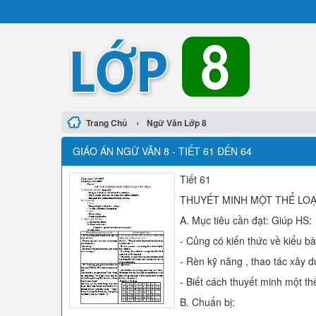
›
Trang Chủ
Ngữ Văn Lớp 8
GIÁO ÁN NGỮ VĂN 8 - TIẾT 61 ĐẾN 64
Tiết 61
THUYẾT MINH MỘT THỂ LOẠ
A. Mục tiêu cần đạt: Giúp HS:
- Củng có kiến thức về kiểu bà
- Rèn kỹ năng , thao tác xây d
- Biết cách thuyết minh một th
B. Chuẩn bị: