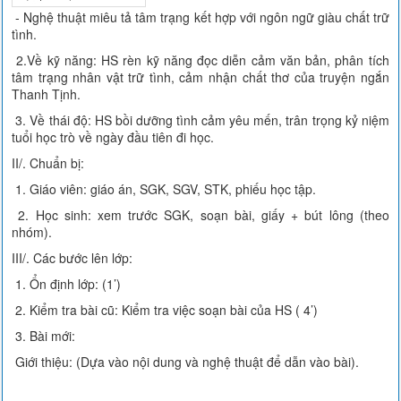
- Nghệ thuật miêu tả tâm trạng kết hợp với ngôn ngữ giàu chất trữ
tình.
2.Về kỹ năng: HS rèn kỹ năng đọc diễn cảm văn bản, phân tích
tâm trạng nhân vật trữ tình, cảm nhận chất thơ của truyện ngắn
Thanh Tịnh.
3. Về thái độ: HS bồi dưỡng tình cảm yêu mến, trân trọng kỷ niệm
tuổi học trò về ngày đầu tiên đi học.
II/. Chuẩn bị:
1. Giáo viên: giáo án, SGK, SGV, STK, phiếu học tập.
2. Học sinh: xem trước SGK, soạn bài, giấy + bút lông (theo
nhóm).
III/. Các bước lên lớp:
1. Ổn định lớp: (1’)
2. Kiểm tra bài cũ: Kiểm tra việc soạn bài của HS ( 4’)
3. Bài mới:
Giới thiệu: (Dựa vào nội dung và nghệ thuật để dẫn vào bài).