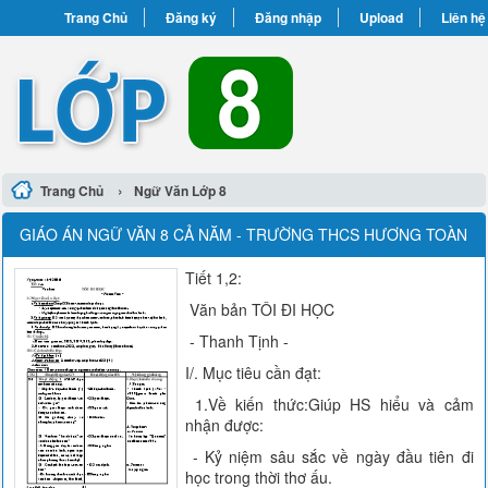
Trang Chủ
Đăng ký
Đăng nhập
Upload
Liên hệ
›
Trang Chủ
Ngữ Văn Lớp 8
GIÁO ÁN NGỮ VĂN 8 CẢ NĂM - TRƯỜNG THCS HƯƠNG TOÀN
Tiết 1,2:
Văn bản TÔI ĐI HỌC
- Thanh Tịnh -
I/. Mục tiêu cần đạt:
1.Về kiến thức:Giúp HS hiểu và cảm
nhận được:
- Kỷ niệm sâu sắc về ngày đầu tiên đi
học trong thời thơ ấu.