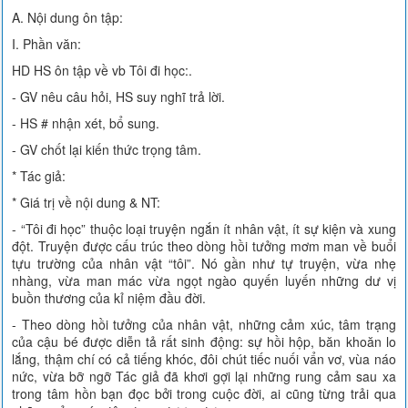
A. Nội dung ôn tập:
I. Phần văn:
HD HS ôn tập về vb Tôi đi học:.
- GV nêu câu hỏi, HS suy nghĩ trả lời.
- HS # nhận xét, bổ sung.
- GV chốt lại kiến thức trọng tâm.
* Tác giả:
* Giá trị về nội dung & NT:
- “Tôi đi học” thuộc loại truyện ngắn ít nhân vật, ít sự kiện và xung
đột. Truyện được cấu trúc theo dòng hồi tưởng mơm man về buổi
tựu trường của nhân vật “tôi”. Nó gần như tự truyện, vừa nhẹ
nhàng, vừa man mác vừa ngọt ngào quyến luyến những dư vị
buồn thương của kỉ niệm đầu đời.
- Theo dòng hồi tưởng của nhân vật, những cảm xúc, tâm trạng
của cậu bé được diễn tả rất sinh động: sự hồi hộp, băn khoăn lo
lắng, thậm chí có cả tiếng khóc, đôi chút tiếc nuối vẩn vơ, vùa náo
nức, vừa bỡ ngỡ Tác giả đã khơi gợi lại những rung cảm sau xa
trong tâm hồn bạn đọc bởi trong cuộc đời, ai cũng từng trải qua