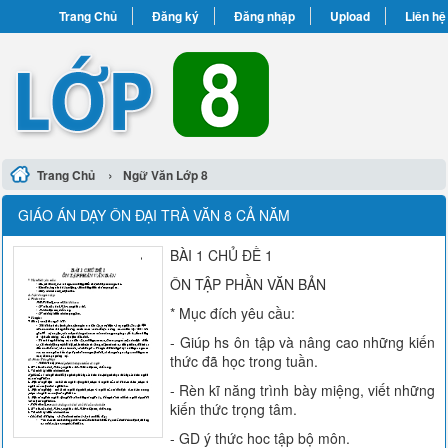
Trang Chủ
Đăng ký
Đăng nhập
Upload
Liên hệ
›
Trang Chủ
Ngữ Văn Lớp 8
GIÁO ÁN DẠY ÔN ĐẠI TRÀ VĂN 8 CẢ NĂM
BÀI 1 CHỦ ĐỀ 1
ÔN TẬP PHẦN VĂN BẢN
* Mục đích yêu cầu:
- Giúp hs ôn tập và nâng cao những kiến
thức đã học trong tuần.
- Rèn kĩ năng trình bày miệng, viết những
kiến thức trọng tâm.
- GD ý thức hoc tập bộ môn.