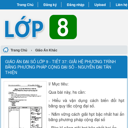
Trang Chủ
Đăng ký
Đăng nhập
Upload
Liên hệ
›
Trang Chủ
Giáo Án Khác
GIÁO ÁN ĐẠI SỐ LỚP 9 - TIẾT 37: GIẢI HỆ PHƯƠNG TRÌNH
BẰNG PHƯƠNG PHÁP CỘNG ĐẠI SỐ - NGUYỄN ĐẠI TÂN
THIỆN
I/ Mục tiêu:
Qua bài này, hs cần:
- Hiểu và vận dụng cách biến đổi hpt
bằng quy tắc cộng đại số.
- Nắm vững cách giải hpt bậc nhất hai ẩn
bằng phương pháp cộng đại số
- Rèn kĩ năng giải hpt bậc nhất hai ẩn.