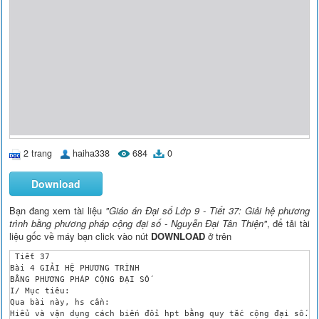
2 trang
haiha338
684
0
Download
Bạn đang xem tài liệu
"Giáo án Đại số Lớp 9 - Tiết 37: Giải hệ phương
trình bằng phương pháp cộng đại số - Nguyễn Đại Tân Thiện"
, để tải tài
liệu gốc về máy bạn click vào nút
DOWNLOAD
ở trên
 Tiết 37 

Bài 4 GIẢI HỆ PHƯƠNG TRÌNH

BẰNG PHƯƠNG PHÁP CỘNG ĐẠI SỐ

I/ Mục tiêu:

Qua bài này, hs cần:

Hiểu và vận dụng cách biến đổi hpt bằng quy tắc cộng đại số.
