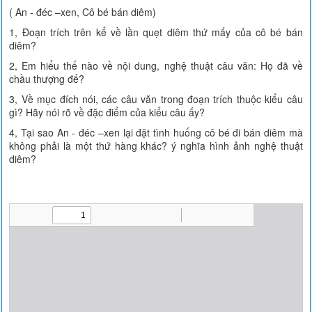
( An - đéc –xen, Cô bé bán diêm)
1, Đoạn trích trên kể về lần quẹt diêm thứ mấy của cô bé bán
diêm?
2, Em hiểu thế nào về nội dung, nghệ thuật câu văn: Họ đã về
chầu thượng đế?
3, Về mục đích nói, các câu văn trong đoạn trích thuộc kiểu câu
gì? Hãy nói rõ về đặc điểm của kiểu câu ấy?
4, Tại sao An - đéc –xen lại đặt tình huống cô bé đi bán diêm mà
không phải là một thứ hàng khác? ý nghĩa hình ảnh nghệ thuật
diêm?