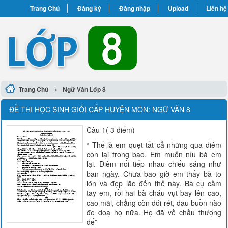
Trang Chủ
Đăng ký
Đăng nhập
Upload
Liên hệ
›
Trang Chủ
Ngữ Văn Lớp 8
ĐỀ THI HỌC SINH GIỎI CẤP HUYỆN MÔN: NGỮ VĂN 8
Câu 1( 3 điểm)
“ Thế là em quẹt tất cả những qua diêm
còn lại trong bao. Em muốn níu bà em
lại. Diêm nối tiếp nhau chiếu sáng như
ban ngày. Chưa bao giờ em thấy bà to
lớn và đẹp lão đến thế này. Bà cụ cầm
tay em, rồi hai bà cháu vụt bay lên cao,
cao mãi, chẳng còn đói rét, đau buồn nào
đe doạ họ nữa. Họ đã về chầu thượng
đế”