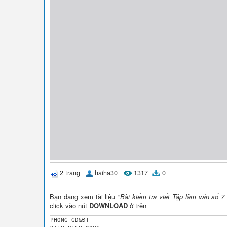
2 trang
haiha30
1317
0
Bạn đang xem tài liệu
"Bài kiểm tra viết Tập làm văn số 7
click vào nút
DOWNLOAD
ở trên
PHÒNG GD&ĐT 
