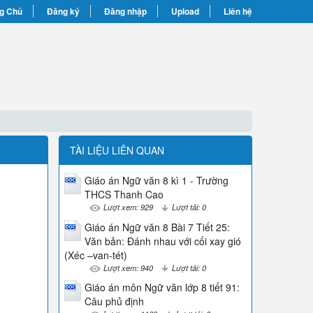
g Chủ
Đăng ký
Đăng nhập
Upload
Liên hệ
TÀI LIỆU LIÊN QUAN
Giáo án Ngữ văn 8 kì 1 - Trường
THCS Thanh Cao
Lượt xem: 929
Lượt tải: 0
Giáo án Ngữ văn 8 Bài 7 Tiết 25:
Văn bản: Đánh nhau với cối xay gió
(Xéc –van-tét)
Lượt xem: 940
Lượt tải: 0
Giáo án môn Ngữ văn lớp 8 tiết 91:
Câu phủ định