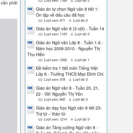
Lượt xem: 1168
Lượt tải: 0
 cần phải
Giáo án tự chọn Ngữ văn 8 tiết 1:
Ôn tập về dấu câu đã học
Lượt xem: 971
Lượt tải: 0
Giáo án Ngữ văn 8 (3 cột) - Tuần 14
Lượt xem: 1153
Lượt tải: 0
Giáo án Ngữ văn Lớp 8 - Tuần 1-6 -
Năm học 2009-2010 - Nguyễn Thị
Thu Hiền
Lượt xem: 1852
Lượt tải: 1
Đề kiểm tra 1 tiết môn Tiếng Việt
Lớp 8 - Trường THCS Mạc Đĩnh Chi
Lượt xem: 578
Lượt tải: 0
Giáo án Ngữ văn 8 - Tuần 20, 21,
22 - GV: Nguyễn Thị Yến
Lượt xem: 890
Lượt tải: 0
Giáo án dạy học Ngữ văn 8 tiết 23:
Trợ từ – thán từ
Lượt xem: 1214
Lượt tải: 0
Giáo án Tăng cường Ngữ văn 8 -