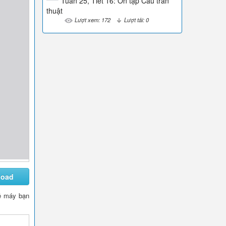
Tuần 25, Tiết 16: Ôn tập Câu trần
thuật
Lượt xem: 172
Lượt tải: 0
load
về máy bạn