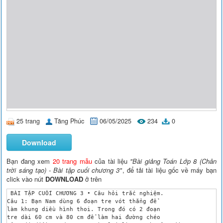
25 trang
Tăng Phúc
06/05/2025
234
0
Download
Bạn đang xem
20 trang mẫu
của tài liệu
"Bài giảng Toán Lớp 8 (Chân
trời sáng tạo) - Bài tập cuối chương 3"
, để tải tài liệu gốc về máy bạn
click vào nút
DOWNLOAD
ở trên
 BÀI TẬP CUỐI CHƯƠNG 3 • Câu hỏi trắc nghiệm.

Câu 1: Bạn Nam dùng 6 đoạn tre vót thẳng để 

làm khung diều hình thoi. Trong đó có 2 đoạn 

tre dài 60 cm và 80 cm để làm hai đường chéo 
