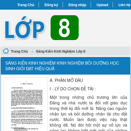
Trang Chủ
Đăng ký
Đăng nhập
Upload
Liên hệ
›
Trang Chủ
Sáng Kiến Kinh Nghiệm Lớp 8
SÁNG KIẾN KINH NGHIỆM KINH NGHIỆM BỒI DƯỠNG HỌC
SINH GIỎI ĐẠT HIỆU QUẢ
A. PHẦN MỞ ĐẦU
I - LÝ DO CHỌN ĐỀ TÀI :
Một trong những chủ trương lớn của
Đảng và nhà nước ta đối với giáo dục
trong thời kỳ đổi mới là: Nâng cao nguồn
nhân lực và bồi dưỡng nhân tài cho đất
nước. Muốn làm được việc này thật
không dễ. Nó đòi hỏi một sự nỗ lực và
sáng tạo không biết mệt mỏi của những