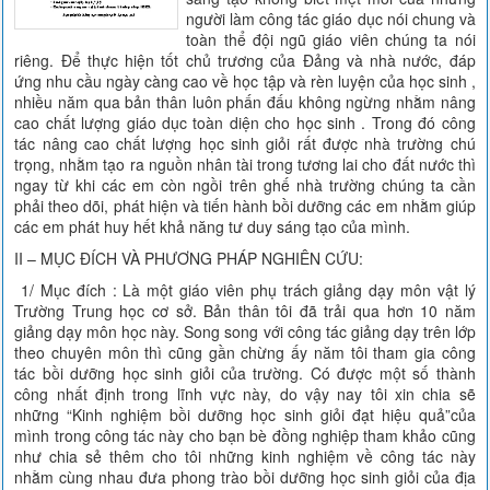
người làm công tác giáo dục nói chung và
toàn thể đội ngũ giáo viên chúng ta nói
riêng. Để thực hiện tốt chủ trương của Đảng và nhà nước, đáp
ứng nhu cầu ngày càng cao về học tập và rèn luyện của học sinh ,
nhiều năm qua bản thân luôn phấn đấu không ngừng nhằm nâng
cao chất lượng giáo dục toàn diện cho học sinh . Trong đó công
tác nâng cao chất lượng học sinh giỏi rất được nhà trường chú
trọng, nhằm tạo ra nguồn nhân tài trong tương lai cho đất nước thì
ngay từ khi các em còn ngồi trên ghế nhà trường chúng ta cần
phải theo dõi, phát hiện và tiến hành bồi dưỡng các em nhằm giúp
các em phát huy hết khả năng tư duy sáng tạo của mình.
II – MỤC ĐÍCH VÀ PHƯƠNG PHÁP NGHIÊN CỨU:
1/ Mục đích : Là một giáo viên phụ trách giảng dạy môn vật lý
Trường Trung học cơ sở. Bản thân tôi đã trải qua hơn 10 năm
giảng dạy môn học này. Song song với công tác giảng dạy trên lớp
theo chuyên môn thì cũng gần chừng ấy năm tôi tham gia công
tác bồi dưỡng học sinh giỏi của trường. Có được một số thành
công nhất định trong lĩnh vực này, do vậy nay tôi xin chia sẽ
những “Kinh nghiệm bồi dưỡng học sinh giỏi đạt hiệu quả”của
mình trong công tác này cho bạn bè đồng nghiệp tham khảo cũng
như chia sẻ thêm cho tôi những kinh nghiệm về công tác này
nhằm cùng nhau đưa phong trào bồi dưỡng học sinh giỏi của địa