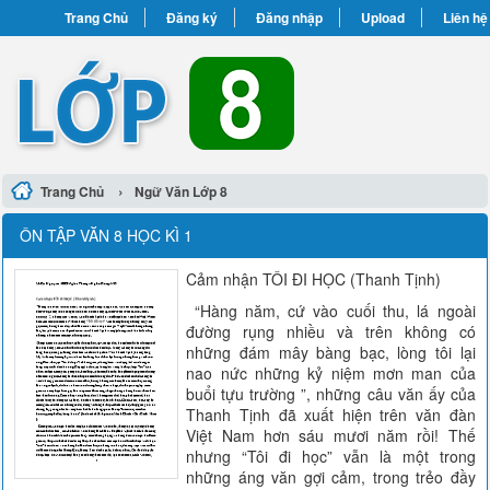
Trang Chủ
Đăng ký
Đăng nhập
Upload
Liên hệ
›
Trang Chủ
Ngữ Văn Lớp 8
ÔN TẬP VĂN 8 HỌC KÌ 1
Cảm nhận TÔI ĐI HỌC (Thanh Tịnh)
“Hàng năm, cứ vào cuối thu, lá ngoài
đường rụng nhiều và trên không có
những đám mây bàng bạc, lòng tôi lại
nao nức những kỷ niệm mơn man của
buổi tựu trường ”, những câu văn ấy của
Thanh Tịnh đã xuất hiện trên văn đàn
Việt Nam hơn sáu mươi năm rồi! Thế
nhưng “Tôi đi học” vẫn là một trong
những áng văn gợi cảm, trong trẻo đầy