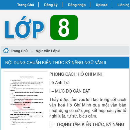
Trang Chủ
Đăng ký
Đăng nhập
Upload
Liên hệ
›
Trang Chủ
Ngữ Văn Lớp 8
NỘI DUNG CHUẨN KIẾN THỨC KỸ NĂNG NGỮ VĂN 9
PHONG CÁCH HỒ CHÍ MINH
Lê Anh Trà
I – MỨC ĐỘ CẦN ĐẠT
Thấy được tầm vóc lớn lao trong cốt cách
văn hoá Hồ Chí Minh qua một văn bản
nhật dụng có sử dụng kết hợp các yếu tố
nghị luật, tự sự, biểu cảm.
II – TRỌNG TÂM KIẾN THỨC, KỸ NĂNG