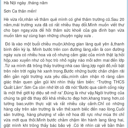
Hà Nội ngày .tháng năm
Sơn Ca thân mến!
Hè vừa rồi,nhân về thăm quê mình có ghé thăm trường cũ.Sau 20
năm,mái trường xưa đã có rất nhiều thay đổi.Mình muốn viết thư
cho bạn ngay,vừa để hỏi thăm sức khoẻ của gia đình bạn vừa
muốn tâm sự cùng bạn những chuyện ngày xưa .
Đó là vào một buổi chiều muộn,không gian làng quê yên ả,thanh
bình đến kỳ lạ. Mình bước trên con đường làng,vẫn là con đường
ngày xưa có nhiều hoa và cỏ nhưng cảm giác của mình thật lạ:hồi
hộp,xao xuyến như cô học trò nhỏ ngày nào mỗi sớm mai đến lớp
.Từ xa mình đã trông thấy trường:nhà cao tầng,lợp ngói đỏ,nổi bật
trên nền trời ngày hè xanh trong.Bước những bước chân chậm rãi
đến gần ngôi trường xưa yêu dấu,mình cảm nhận rõ ràng cảm
giác thân quen gần gũi khi nhìn thấy tấm biển: “Trường THCS
Quất Lâm”.Sơn Ca còn nhớ lời cô đã nói:“Bước qua cánh cổng này
là một thế giới kỳ diệu sẽ mở ra”.Đúng là như vậy.Ngôi trường của
chúng ta giờ đã thay đổi khá nhiều:to đẹp hơn,khang trang hơn,có
tường bao,vườn thực vật và rất nhiều cây cảnh.Chỉ có những
hàng cây trên sân trường là vẫn thế:xanh biếc đến nao lòng.Cuối
sân trường, hàng phượng vĩ vẫn nở hoa đỏ rực như mùa thi chỉ
vừa mới qua thôi.Mình bước chầm chậm lên hành lang tầng hai,
giật mình khi trông thấy bác bảo vệ .Có lẽ nhìn cái vẻ bần thần