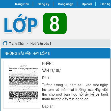
Trang Chủ
Đăng ký
Đăng nhập
Upload
Liên hệ
›
Trang Chủ
Ngữ Văn Lớp 8
NHỮNG BÀI VĂN HAY LỚP 8
PHẦN I
VĂN TỰ SỰ
Đề 1:
Tưởng tượng 20 năm sau, vào một ngày
hè ,em về thăm lại trường xưa.Hãy viết
thư cho một bạn học hồi ấy kể về buổi
thăm trường đầy xúc động đó.
Đáp án :