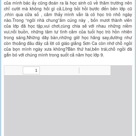
của mình bác ấy cũng đoán ra là học sinh cũ về thăm trường nên
chỉ cười mà không hỏi gì cả.Lòng bồi hồi bước đến bên lớp cũ
,nhìn qua cửa sổ , cảm thấy mình vẫn là cô học trò nhỏ ngày
nào.Trong “ngôi nhà chung”ấm cúng này , bốn mươi thành viên
của lớp đã học tập,vui chơi,cùng chia sẻ với nhau những niềm
vui,nỗi buồn, những tâm tư tình cảm của tuổi học trò hồn nhiên
trong sáng.Những dãy bàn,những giờ học hăng say,dường như
còn thoảng đâu đây cả lời cô giáo giảng Sơn Ca còn nhớ chỗ ngồi
của bọn mình ngày xưa không?Bàn thứ hai,bên trái,chỗ ngồi đã
gắn bó với chúng mình trong suốt cả năm học lớp 9.