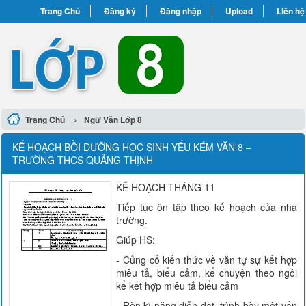
Trang Chủ
Đăng ký
Đăng nhập
Upload
Liên hệ
›
Trang Chủ
Ngữ Văn Lớp 8
KẾ HOẠCH BỒI DƯỠNG HỌC SINH YẾU KÉM VĂN 8 –
TRƯỜNG THCS QUẢNG THỊNH
KẾ HOẠCH THÁNG 11
Tiếp tục ôn tập theo kế hoạch của nhà
trường.
Giúp HS:
- Củng cố kiến thức về văn tự sự kết hợp
miêu tả, biểu cảm, kể chuyện theo ngôi
kể kết hợp miêu tả biểu cảm
- Rèn kĩ năng diễn đạt, trình bày một vấn