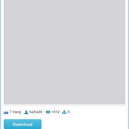
7 trang
haiha30
1012
0
Download