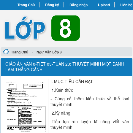
Trang Chủ
Đăng ký
Đăng nhập
Upload
Liên hệ
›
Trang Chủ
Ngữ Văn Lớp 8
GIÁO ÁN VĂN 8-TIẾT 83-TUẦN 23: THUYẾT MINH MỘT DANH
LAM THẮNG CẢNH
I. MỤC TIÊU CẦN ĐẠT:
1.Kiến thức
- Củng cố thêm kiến thức về thể loại
thuyết minh.
2.Kỹ năng:
-Tiếp tục rèn luyện kĩ năng viết văn
thuyết minh