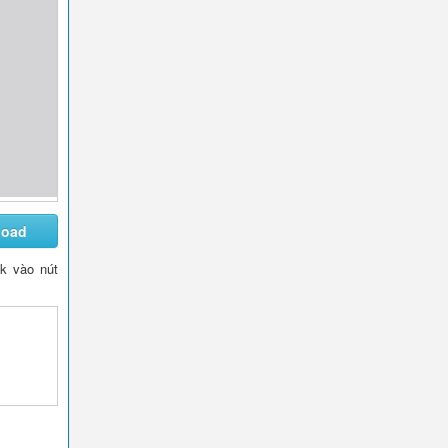
load
ck vào nút