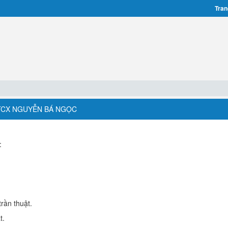
Tran
CX NGUYỄN BÁ NGỌC
:
rần thuật.
t.