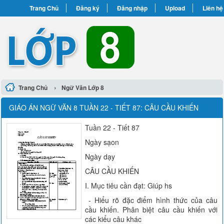
Trang Chủ
Đăng ký
Đăng nhập
Upload
Liên hệ
›
Trang Chủ
Ngữ Văn Lớp 8
GIÁO ÁN NGỮ VĂN 8 TUẦN 22 - TIẾT 87: CÂU CẦU KHIẾN
Tuần 22 - Tiết 87
Ngày sạon
Ngày dạy
CÂU CẦU KHIẾN
I. Mục tiêu cần đạt: Giúp hs
- Hiểu rõ đặc điểm hình thức của câu
cầu khiến. Phân biệt câu cầu khiến với
các kiểu câu khác