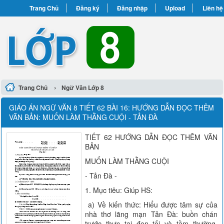
Trang Chủ
Đăng ký
Đăng nhập
Upload
Liên hệ
›
Trang Chủ
Ngữ Văn Lớp 8
GIÁO ÁN NGỮ VĂN 8 TIẾT 62 BÀI 16: HƯỚNG DẪN ĐỌC THÊM
VĂN BẢN: MUỐN LÀM THẰNG CUỘI - TẢN ĐÀ
TIẾT 62 HƯỚNG DẪN ĐỌC THÊM VĂN
BẢN
MUỐN LÀM THẰNG CUỘI
- Tản Đà -
1. Mục tiêu: Giúp HS:
a) Về kiến thức: Hiểu được tâm sự của
nhà thơ lãng mạn Tản Đà: buồn chán
trước thực tại đen tối và tầm thường,