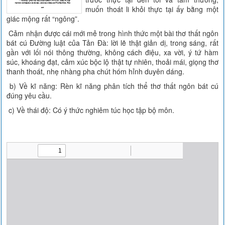
muốn thoát li khỏi thực tại ấy bằng một
giác mộng rất “ngông”.
Cảm nhận được cái mới mẻ trong hình thức một bài thơ thất ngôn
bát cú Đường luật của Tản Đà: lời lẽ thật giản dị, trong sáng, rất
gần với lối nói thông thường, không cách điệu, xa vời, ý tứ hàm
súc, khoáng đạt, cảm xúc bộc lộ thật tự nhiên, thoải mái, giọng thơ
thanh thoát, nhẹ nhàng pha chút hóm hỉnh duyên dáng.
b) Về kĩ năng: Rèn kĩ năng phân tích thể thơ thất ngôn bát cú
đúng yêu cầu.
c) Về thái độ: Có ý thức nghiêm túc học tập bộ môn.