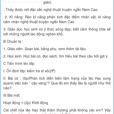
giáo)
- Thấy được nét đặc sắc nghệ thuật truyện ngắn Nam Cao.
2. Kĩ năng: Rèn kĩ năng phân tích đặc điểm nhân vật; kĩ năng
cảm nhận nghệ thuật truyện ngắn Nam Cao
3. Giáo dục học sinh có ý thức sống đẹp; biết cảm thông chia sẽ
với những người lao động nghèo khổ.
B Chuẩn bị :
1. Giáo viên: Soạn bài, bảng phụ, xem thêm tài liệu.
2. Học sinh: Học bài cũ, đọc sách, tìm hiểu bài theo câu hỏi gợi ý.
C Tiến trình lên lớp:
I. Ổn định lớp: kiểm tra sĩ số(2P)
II. Bài cũ : (5p)Phân tích diễn biến tâm trạng của lão Hạc xung
quanh việc bán “ cậu vàng”? Qua đó em thấy lão là người như thế
nào?
III Bài mới:
Hoạt động 1:(2p) Khởi động
Cái chết của lão Hạc thật thảm thương phải không các em? Vậy