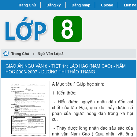
Trang Chủ
Đăng ký
Đăng nhập
Upload
Liên hệ
›
Trang Chủ
Ngữ Văn Lớp 8
GIÁO ÁN NGỮ VĂN 8 - TIẾT 14: LÃO HẠC (NAM CAO) - NĂM
HỌC 2006-2007 - DƯƠNG THỊ THẢO TRANG
A Mục tiêu:* Giúp học sinh:
1. Kiến thức:
- Hiểu được nguyên nhân dẫn đến cái
chết của lão Hạc, qua đó thấy được số
phận của người nông dân trong xã hội
cũ.
- Thấy được lòng nhân đạo sâu sắc của
nhà văn Nam Cao ( Qua nhân vật ông