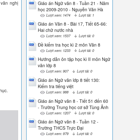
 văn nghị
Giáo án Ngữ văn 8 - Tuần 21 - Năm
học 2009-2010 - Nguyễn Văn Hà
Lượt xem: 1474
Lượt tải: 1
Giáo án Văn 8 - Bài 17, Tiết 65-66:
Hai chữ nước nhà
Lượt xem: 1537
Lượt tải: 0
Đề kiểm tra học kì 2 môn Văn 8
Lượt xem: 1233
Lượt tải: 0
Hướng dẫn ôn tập học kì II môn Ngữ
văn lớp 8
Lượt xem: 907
Lượt tải: 0
Giáo án Ngữ văn lớp 8 tiết 130:
Kiểm tra tiếng việt
hục.
Lượt xem: 988
Lượt tải: 0
Giáo án Ngữ văn 8 - Tiết 51 đến 60
- Trường Trung học cơ sở Tùng Ảnh
Lượt xem: 1207
Lượt tải: 0
Giáo án Ngữ văn 8 - Tuần 12 -
Trường THCS Trực Đại
Lượt xem: 979
Lượt tải: 0