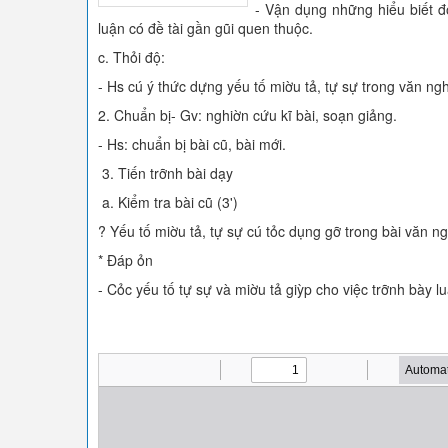
- Vận dụng những hiểu biết đ
luận có đề tài gần gũi quen thuộc.
c. Thỏi độ:
- Hs cú ý thức dựng yếu tố miờu tả, tự sự trong văn ngh
2. Chuẩn bị- Gv: nghiờn cứu kĩ bài, soạn giảng.
- Hs: chuẩn bị bài cũ, bài mới.
3. Tiến trỡnh bài dạy
a. Kiểm tra bài cũ (3')
? Yếu tố miờu tả, tự sự cú tỏc dụng gỡ trong bài văn ng
* Đáp ỏn
- Cỏc yếu tố tự sự và miờu tả giỳp cho việc trỡnh bày l