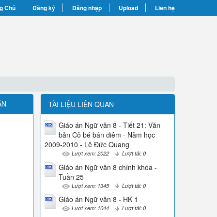
g Chủ
Đăng ký
Đăng nhập
Upload
Liên hệ
ẬN
TÀI LIỆU LIÊN QUAN
Giáo án Ngữ văn 8 - Tiết 21: Văn
bản Cô bé bán diêm - Năm học
2009-2010 - Lê Đức Quang
Lượt xem: 2022
Lượt tải: 0
Giáo án Ngữ văn 8 chính khóa -
Tuần 25
Lượt xem: 1345
Lượt tải: 0
Giáo án Ngữ văn 8 - HK 1
Lượt xem: 1044
Lượt tải: 0