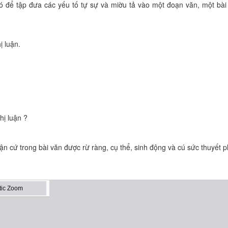
ó để tập đưa các yếu tố tự sự và miờu tả vào một đoạn văn, một bài
ị luận.
hị luận ?
uận cứ trong bài văn được rừ ràng, cụ thể, sinh động và cú sức thuyết p