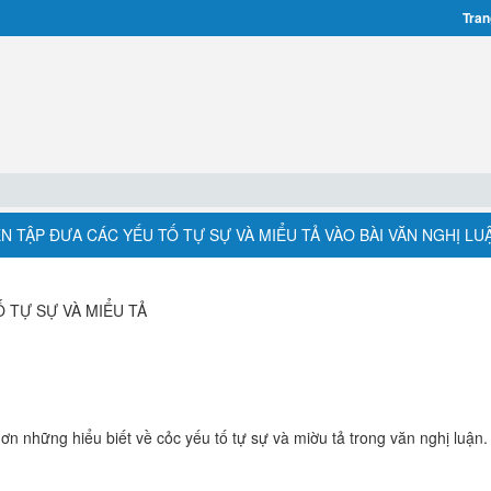
Tran
ỆN TẬP ĐƯA CÁC YẾU TỐ TỰ SỰ VÀ MIỂU TẢ VÀO BÀI VĂN NGHỊ LU
 TỰ SỰ VÀ MIỂU TẢ
ơn những hiểu biết về cỏc yếu tố tự sự và miờu tả trong văn nghị luận.