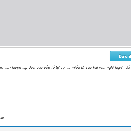
Down
m văn luyện tập đưa các yếu tố tự sự và miểu tả vào bài văn nghị luận"
, để 
ocx
 cỏc yếu tố tự sự và miờu tả trong văn nghị luận. 
