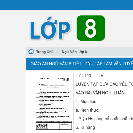
›
Trang Chủ
Ngữ Văn Lớp 8
GIÁO ÁN NGỮ VĂN 8 TIẾT 120 – TẬP LÀM VĂN LUY
Tiết 120 – TLV
LUYỆN TẬP ĐƯA CÁC YẾU TỐ
VÀO BÀI VĂN NGHỊ LUẬN
1. Mục tiờu
a. Kiến thức:
- Giỳp Hs củng cố chắc chắn h
b. Kĩ năng