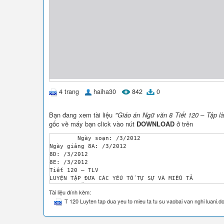
4 trang
haiha30
842
0
Bạn đang xem tài liệu
"Giáo án Ngữ văn 8 Tiết 120 – Tập là
gốc về máy bạn click vào nút
DOWNLOAD
ở trên
	Ngày soạn: /3/2012

Ngày giảng 8A: /3/2012

8D: /3/2012

8E: /3/2012

Tiết 120 – TLV

LUYỆN TẬP ĐƯA CÁC YẾU TỐ TỰ SỰ VÀ MIỂU TẢ 

VÀO BÀI VĂN NGHỊ LUẬN

Tài liệu đính kèm:
Mục tiờu 

T 120 Luyten tap dua yeu to mieu ta tu su vaobai van nghi luani.d
a. Kiến thức:

- Giỳp Hs củng cố chắc chắn hơn những hiểu biết về
b. Kĩ năng
