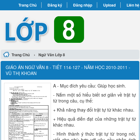
Trang Chủ
Đăng ký
Đăng nhập
Upload
Liên hệ
›
Trang Chủ
Ngữ Văn Lớp 8
GIÁO ÁN NGỮ VĂN 8 - TIẾT 114-127 - NĂM HỌC 2010-2011 -
VŨ THỊ KHOAN
A - Mục đích yêu cầu: Giúp học sinh.
- Nắm một số hiểu biết sơ giản về trật tự
từ trong câu, cụ thể:
+ Khả năng thay đổi trật tự từ khác nhau.
+ Hiệu quả diễn đạt của những trật tự từ
khác nhau.
- Hình thành ý thức trật tự từ trong nói,
viết cho phù hợp với yêu cầu phản ánh