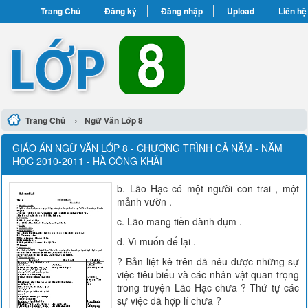
Trang Chủ
Đăng ký
Đăng nhập
Upload
Liên hệ
›
Trang Chủ
Ngữ Văn Lớp 8
GIÁO ÁN NGỮ VĂN LỚP 8 - CHƯƠNG TRÌNH CẢ NĂM - NĂM
HỌC 2010-2011 - HÀ CÔNG KHẢI
b. Lão Hạc có một người con trai , một
mảnh vườn .
c. Lão mang tiền dành dụm .
d. Vì muốn để lại .
? Bản liệt kê trên đã nêu được những sự
việc tiêu biểu và các nhân vật quan trọng
trong truyện Lão Hạc chưa ? Thứ tự các
sự việc đã hợp lí chưa ?