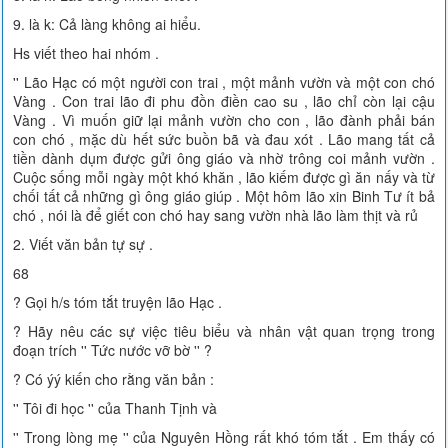
9. là k: Cả làng không ai hiểu.
Hs viết theo hai nhóm .
'' Lão Hạc có một người con trai , một mảnh vườn và một con chó
Vàng . Con trai lão đi phu đồn điền cao su , lão chỉ còn lại cậu
Vàng . Vì muốn giữ lại mảnh vườn cho con , lão đành phải bán
con chó , mặc dù hết sức buồn bã và đau xót . Lão mang tất cả
tiền dành dụm được gửi ông giáo và nhờ trông coi mảnh vườn .
Cuộc sống mỗi ngày một khó khăn , lão kiếm được gì ăn nấy và từ
chối tất cả những gì ông giáo giúp . Một hôm lão xin Binh Tư ít bả
chó , nói là để giết con chó hay sang vườn nhà lão làm thịt và rủ
2. Viết văn bản tự sự .
68
? Gọi h/s tóm tắt truyện lão Hạc .
? Hãy nêu các sự việc tiêu biểu và nhân vật quan trọng trong
đoạn trích '' Tức nước vỡ bờ '' ?
? Có ýý kiến cho rằng văn bản :
'' Tôi đi học '' của Thanh Tịnh và
'' Trong lòng mẹ '' của Nguyên Hồng rất khó tóm tắt . Em thấy có