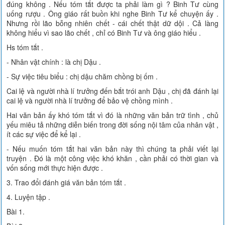
đúng không . Nếu tóm tắt được ta phải làm gì ? Binh Tư cùng
uống rượu . Ông giáo rất buồn khi nghe Binh Tư kể chuyện ấy .
Nhưng rồi lão bỗng nhiên chết - cái chết thật dữ dội . Cả làng
không hiểu vì sao lão chết , chỉ có Binh Tư và ông giáo hiểu .
Hs tóm tắt .
- Nhân vật chính : là chị Dậu .
- Sự việc tiêu biểu : chị dậu chăm chồng bị ốm .
Cai lệ và người nhà lí trưởng đến bắt trói anh Dậu , chị đã đánh lại
cai lệ và người nhà lí trưởng để bảo vệ chồng mình .
Hai văn bản ấy khó tóm tắt vì đó là những văn bản trữ tình , chủ
yếu miêu tả những diễn biến trong đời sống nội tâm của nhân vật ,
ít các sự việc để kể lại .
- Nếu muốn tóm tắt hai văn bản này thì chúng ta phải viết lại
truyện . Đó là một công việc khó khăn , cần phải có thời gian và
vốn sống mới thực hiện được .
3. Trao đổi đánh giá văn bản tóm tắt .
4. Luyện tập .
Bài 1.