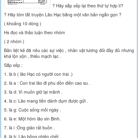
? Hãy sắp xếp lại theo thứ tự hợp lí?
? Hãy tóm tắt truyện Lão Hạc bằng một văn bản ngắn gọn ?
( khoảng 10 dòng )
Hs đọc và thảo luận theo nhóm
( 2 nhóm )
Bản liệt kê đã nêu các sự việc , nhân vật tương đối đầy đủ nhưng
khá lộn xộn , thiếu mạch lạc .
Sắp xếp :
1. là b ( lão Hạc có người con trai .)
2. là a : Con trai lão đi phu dồn điền cao su .
3. là d: Vì muốn giữ lại mảnh .
4. là c: Lão mang tiền dành dụm được gửi .
5. là g: Cuộc sống mỗi ngày .
6. là e: Một hôm lão xin Binh.
7. là i :Ông giáo rất buồn .
8. là h: Lão bỗng nhiên chết .