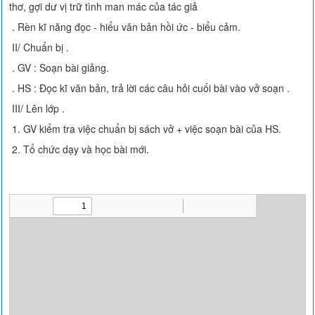
thơ, gợi dư vị trữ tình man mác của tác giả
. Rèn kĩ năng đọc - hiểu văn bản hồi ức - biểu cảm.
II/ Chuẩn bị .
. GV : Soạn bài giảng.
. HS : Đọc kĩ văn bản, trả lời các câu hỏi cuối bài vào vở soạn .
III/ Lên lớp .
1. GV kiểm tra việc chuẩn bị sách vở + việc soạn bài của HS.
2. Tổ chức dạy và học bài mới.