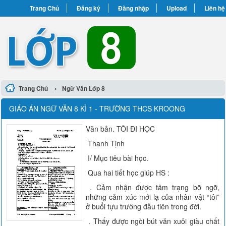
Trang Chủ
Đăng ký
Đăng nhập
Upload
Liên hệ
›
Trang Chủ
Ngữ Văn Lớp 8
GIÁO ÁN NGỮ VĂN 8 KÌ 1 - TRƯỜNG THCS KROONG
Văn bản. TÔI ĐI HỌC
Thanh Tịnh
I/ Mục tiêu bài học.
Qua hai tiết học giúp HS :
. Cảm nhận được tâm trạng bỡ ngỡ,
những cảm xúc mới lạ của nhân vật “tôi”
ở buổi tựu trường đầu tiên trong đời.
. Thấy được ngòi bút văn xuôi giàu chất