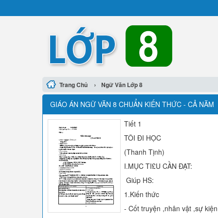
›
Trang Chủ
Ngữ Văn Lớp 8
GIÁO ÁN NGỮ VĂN 8 CHUẨN KIẾN THỨC - CẢ NĂM
Tiết 1
TÔI ĐI HỌC
(Thanh Tịnh)
I.MỤC TI£U CẦN ĐẠT:
Giúp HS:
1.Kiến thức
- Cốt truyện ,nhân vật ,sự kiện