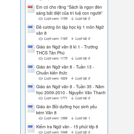
Em có cho rằng “Sách là ngọn đèn
sáng bất diệt của trí tuệ con người”
Lượt xem: 1159
Lượt tải: 0
Đề cương ôn tập học kỳ 1 môn Ngữ
văn 8
Lượt xem: 1165
Lượt tải: 0
Giáo án Ngữ văn 8 kì 1 - Trường
THCS Tân Phú
Lượt xem: 1175
Lượt tải: 0
Giáo án Ngữ văn 8 - Tuần 13 -
Chuẩn kiến thức
Lượt xem: 1624
Lượt tải: 0
Giáo án Ngữ văn 8 - Tuần 35 - Năm
học 2009-2010 - Nguyễn Văn Thanh
Lượt xem: 1771
Lượt tải: 0
Giáo án Bồi dưỡng học sinh yếu
kém Văn 8
Lượt xem: 1396
Lượt tải: 1
Kiểm tra Ngữ văn - 15 phút lớp 8
Lượt xem: 1048
Lượt tải: 0