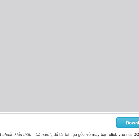
Down
8 chuẩn kiến thức - Cả năm"
, để tải tài liệu gốc về máy bạn click vào nút
D