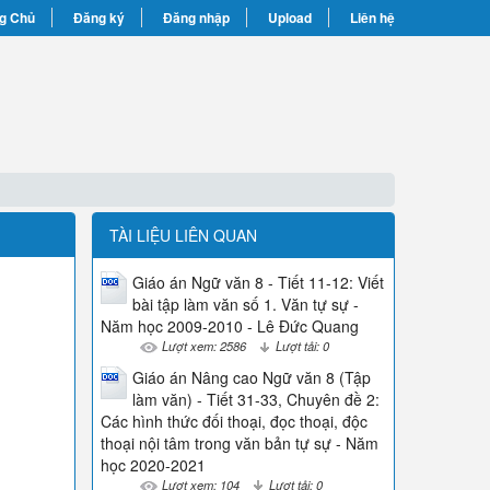
g Chủ
Đăng ký
Đăng nhập
Upload
Liên hệ
TÀI LIỆU LIÊN QUAN
Giáo án Ngữ văn 8 - Tiết 11-12: Viết
bài tập làm văn số 1. Văn tự sự -
Năm học 2009-2010 - Lê Đức Quang
Lượt xem: 2586
Lượt tải: 0
Giáo án Nâng cao Ngữ văn 8 (Tập
làm văn) - Tiết 31-33, Chuyên đề 2:
Các hình thức đối thoại, đọc thoại, độc
thoại nội tâm trong văn bản tự sự - Năm
học 2020-2021
Lượt xem: 104
Lượt tải: 0