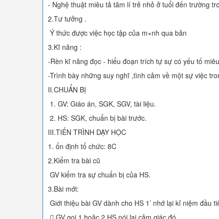
- Nghệ thuật miêu tả tâm lí trẻ nhỏ ở tuổi đến trường 
2.Tư tưởng .
Ý thức được việc học tập của m×nh qua bản
3.Kĩ năng :
-Rèn kĩ năng đọc - hiểu đoạn trích tự sự có yếu tố miê
-Trình bày những suy nghĩ ,tình cảm về một sự việc tr
II.CHUẨN BỊ
1. GV: Giáo án, SGK, SGV, tài liệu.
2. HS: SGK, chuẩn bị bài trước.
III.TIẾN TRÌNH DẠY HỌC
1. ổn định tổ chức: 8C
2.Kiểm tra bài cũ
GV kiểm tra sự chuẩn bị của HS.
3.Bài mới:
Giới thiệu bài GV dành cho HS 1’ nhớ lại kỉ niệm đầu t
 GV gọi 1 hoặc 2 HS nói lại cảm giác đó.