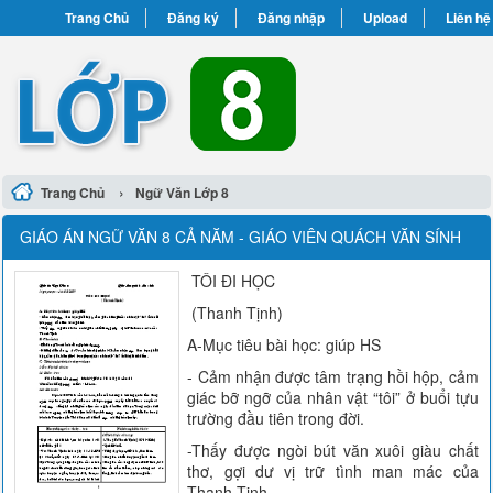
Trang Chủ
Đăng ký
Đăng nhập
Upload
Liên hệ
›
Trang Chủ
Ngữ Văn Lớp 8
GIÁO ÁN NGỮ VĂN 8 CẢ NĂM - GIÁO VIÊN QUÁCH VĂN SÍNH
TÔI ĐI HỌC
(Thanh Tịnh)
A-Mục tiêu bài học: giúp HS
- Cảm nhận được tâm trạng hồi hộp, cảm
giác bỡ ngỡ của nhân vật “tôi” ở buổi tựu
trường đầu tiên trong đời.
-Thấy được ngòi bút văn xuôi giàu chất
thơ, gợi dư vị trữ tình man mác của
Thanh Tịnh