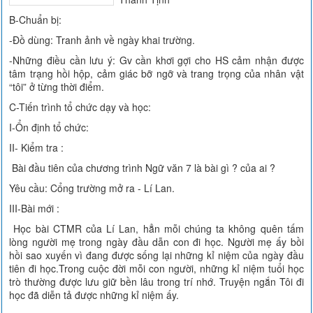
B-Chuẩn bị:
-Đồ dùng: Tranh ảnh về ngày khai trường.
-Những điều cần lưu ý: Gv cần khơi gợi cho HS cảm nhận được
tâm trạng hồi hộp, cảm giác bỡ ngỡ và trang trọng của nhân vật
“tôi” ở từng thời điểm.
C-Tiến trình tổ chức dạy và học:
I-Ổn định tổ chức:
II- Kiểm tra :
Bài đầu tiên của chương trình Ngữ văn 7 là bài gì ? của ai ?
Yêu cầu: Cổng trường mở ra - Lí Lan.
III-Bài mới :
Học bài CTMR của Lí Lan, hẳn mỗi chúng ta không quên tấm
lòng người mẹ trong ngày đầu dẫn con đi học. Người mẹ ấy bồi
hồi sao xuyến vì đang được sống lại những kỉ niệm của ngày đầu
tiên đi học.Trong cuộc đời mỗi con người, những kỉ niệm tuổi học
trò thường được lưu giữ bền lâu trong trí nhớ. Truyện ngắn Tôi đi
học đã diễn tả được những kỉ niệm ấy.