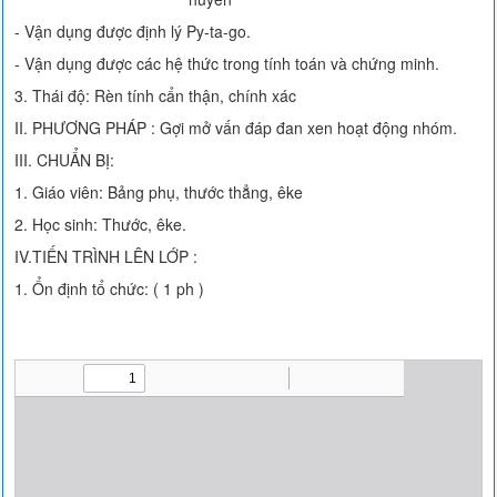
- Vận dụng được định lý Py-ta-go.
- Vận dụng được các hệ thức trong tính toán và chứng minh.
3. Thái độ: Rèn tính cẩn thận, chính xác
II. PHƯƠNG PHÁP : Gợi mở vấn đáp đan xen hoạt động nhóm.
III. CHUẨN BỊ:
1. Giáo viên: Bảng phụ, thước thẳng, êke
2. Học sinh: Thước, êke.
IV.TIẾN TRÌNH LÊN LỚP :
1. Ổn định tổ chức: ( 1 ph )