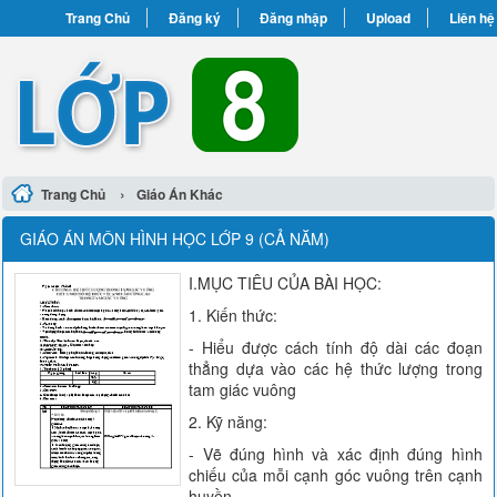
Trang Chủ
Đăng ký
Đăng nhập
Upload
Liên hệ
›
Trang Chủ
Giáo Án Khác
GIÁO ÁN MÔN HÌNH HỌC LỚP 9 (CẢ NĂM)
I.MỤC TIÊU CỦA BÀI HỌC:
1. Kiến thức:
- Hiểu được cách tính độ dài các đoạn
thẳng dựa vào các hệ thức lượng trong
tam giác vuông
2. Kỹ năng:
- Vẽ đúng hình và xác định đúng hình
chiếu của mỗi cạnh góc vuông trên cạnh
huyền