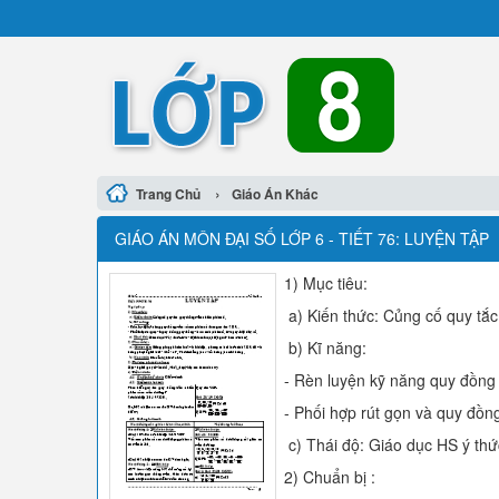
›
Trang Chủ
Giáo Án Khác
GIÁO ÁN MÔN ĐẠI SỐ LỚP 6 - TIẾT 76: LUYỆN TẬP
1) Mục tiêu:
a) Kiến thức: Củng cố quy tắ
b) Kĩ năng:
- Rèn luyện kỹ năng quy đồng
- Phối hợp rút gọn và quy đồn
c) Thái độ: Giáo dục HS ý thức
2) Chuẩn bị :