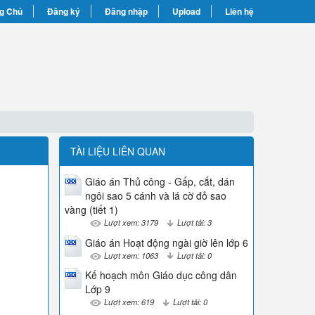
g Chủ
Đăng ký
Đăng nhập
Upload
Liên hệ
TÀI LIỆU LIÊN QUAN
Giáo án Thủ công - Gấp, cắt, dán
ngôi sao 5 cánh và lá cờ đỏ sao
vàng (tiết 1)
Lượt xem: 3179
Lượt tải: 3
Giáo án Hoạt động ngài giờ lên lớp 6
Lượt xem: 1063
Lượt tải: 0
Kế hoạch môn Giáo dục công dân
Lớp 9
Lượt xem: 619
Lượt tải: 0