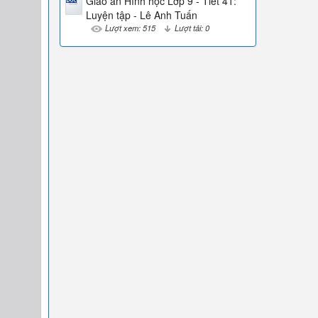
Giáo án Hình học Lớp 9 - Tiết 41:
Luyện tập - Lê Anh Tuấn
Lượt xem: 515
Lượt tải: 0