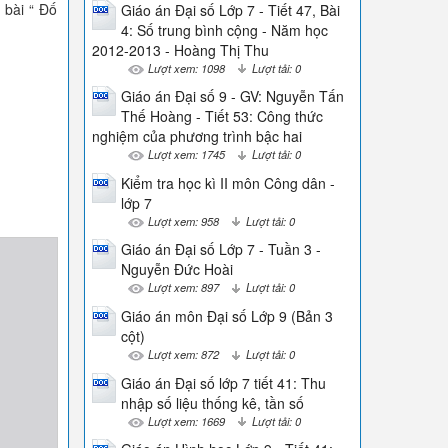
 bài “ Đố
Giáo án Đại số Lớp 7 - Tiết 47, Bài
4: Số trung bình cộng - Năm học
2012-2013 - Hoàng Thị Thu
Lượt xem: 1098
Lượt tải: 0
Giáo án Đại số 9 - GV: Nguyễn Tấn
Thế Hoàng - Tiết 53: Công thức
nghiệm của phương trình bậc hai
Lượt xem: 1745
Lượt tải: 0
Kiểm tra học kì II môn Công dân -
lớp 7
Lượt xem: 958
Lượt tải: 0
Giáo án Đại số Lớp 7 - Tuần 3 -
Nguyễn Đức Hoài
Lượt xem: 897
Lượt tải: 0
Giáo án môn Đại số Lớp 9 (Bản 3
cột)
Lượt xem: 872
Lượt tải: 0
Giáo án Đại số lớp 7 tiết 41: Thu
nhập số liệu thống kê, tần số
Lượt xem: 1669
Lượt tải: 0