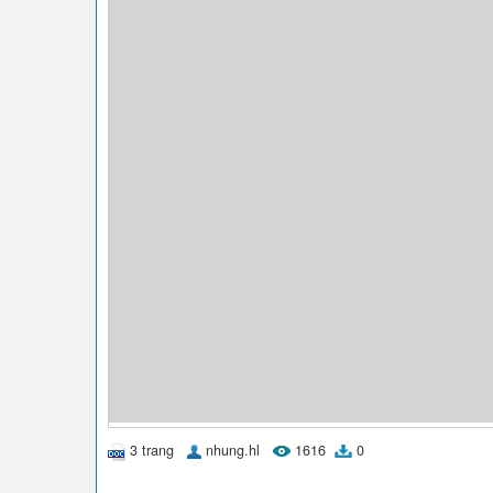
3 trang
nhung.hl
1616
0