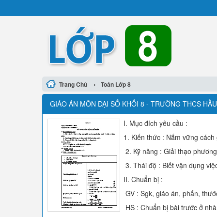
›
Trang Chủ
Toán Lớp 8
GIÁO ÁN MÔN ĐẠI SỐ KHỐI 8 - TRƯỜNG THCS HẦU 
I. Mục đích yêu cầu :
1. Kiến thức : Nắm vững cách 
2. Kỹ năng : Giải thạo phương 
3. Thái độ : Biết vận dụng việ
II. Chuẩn bị :
GV : Sgk, giáo án, phấn, thướ
HS : Chuẩn bị bài trước ở nhà