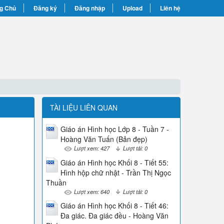
g Chủ
Đăng ký
Đăng nhập
Upload
Liên hệ
TÀI LIỆU LIÊN QUAN
Giáo án Hình học Lớp 8 - Tuần 7 -
Hoàng Văn Tuấn (Bản đẹp)
Lượt xem: 427
Lượt tải: 0
Giáo án Hình học Khối 8 - Tiết 55:
Hình hộp chữ nhật - Trần Thị Ngọc
Thuần
Lượt xem: 640
Lượt tải: 0
Giáo án Hình học Khối 8 - Tiết 46:
Đa giác. Đa giác đều - Hoàng Văn