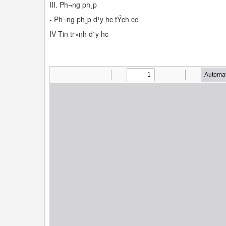
III. Ph­¬ng ph¸p
- Ph­¬ng ph¸p d¹y hc tÝch cc
IV Tin tr×nh d¹y hc