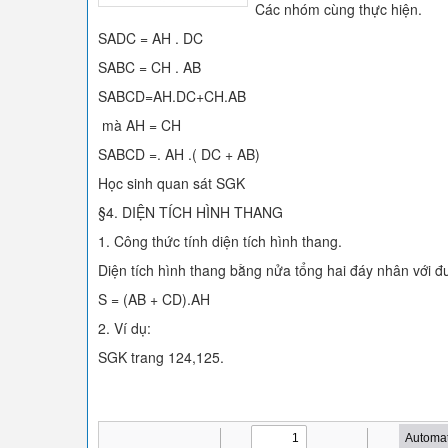
Các nhóm cùng thực hiện.
SADC = AH . DC
SABC = CH . AB
SABCD=AH.DC+CH.AB
mà AH = CH
SABCD =. AH .( DC + AB)
Học sinh quan sát SGK
§4. DIỆN TÍCH HÌNH THANG
1. Công thức tính diện tích hình thang.
Diện tích hình thang bằng nửa tổng hai đáy nhân với đ
S = (AB + CD).AH
2. Ví dụ:
SGK trang 124,125.