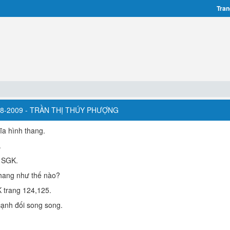
Tran
008-2009 - TRẦN THỊ THÚY PHƯỢNG
ĩa hình thang.
.
1 SGK.
thang như thế nào?
 trang 124,125.
 cạnh đối song song.