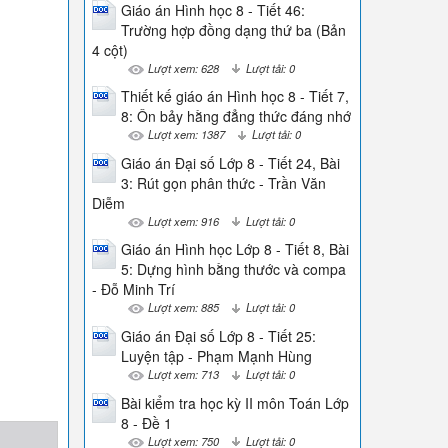
Giáo án Hình học 8 - Tiết 46:
Trường hợp đồng dạng thứ ba (Bản
4 cột)
Lượt xem: 628
Lượt tải: 0
Thiết kế giáo án Hình học 8 - Tiết 7,
8: Ôn bảy hằng đẳng thức đáng nhớ
Lượt xem: 1387
Lượt tải: 0
Giáo án Đại số Lớp 8 - Tiết 24, Bài
3: Rút gọn phân thức - Trần Văn
Diễm
Lượt xem: 916
Lượt tải: 0
Giáo án Hình học Lớp 8 - Tiết 8, Bài
5: Dựng hình bằng thước và compa
- Đỗ Minh Trí
Lượt xem: 885
Lượt tải: 0
Giáo án Đại số Lớp 8 - Tiết 25:
Luyện tập - Phạm Mạnh Hùng
Lượt xem: 713
Lượt tải: 0
Bài kiểm tra học kỳ II môn Toán Lớp
8 - Đề 1
Lượt xem: 750
Lượt tải: 0