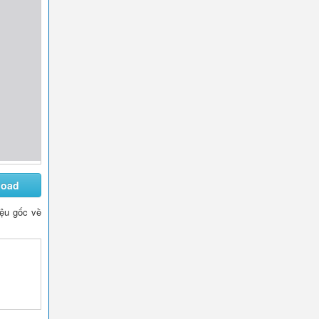
load
liệu gốc về