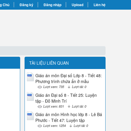
g Chủ
Đăng ký
Đăng nhập
Upload
Liên hệ
TÀI LIỆU LIÊN QUAN
Giáo án môn Đại số Lớp 8 - Tiết 48:
Phương trình chứa ẩn ở mẫu
Lượt xem: 735
Lượt tải: 0
Giáo án Đại số 8 - Tiết 25: Luyện
tập - Đỗ Minh Trí
Lượt xem: 831
Lượt tải: 0
Giáo án môn Hình học lớp 8 - Lê Bá
Phước - Tiết 47: Luyện tập
Lượt xem: 1254
Lượt tải: 0