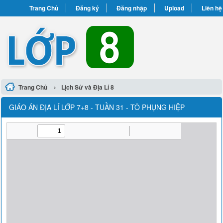
Trang Chủ
Đăng ký
Đăng nhập
Upload
Liên hệ
›
Trang Chủ
Lịch Sử và Địa Lí 8
GIÁO ÁN ĐỊA LÍ LỚP 7+8 - TUẦN 31 - TÔ PHỤNG HIỆP