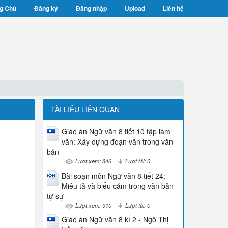
g Chủ
Đăng ký
Đăng nhập
Upload
Liên hệ
TÀI LIỆU LIÊN QUAN
Giáo án Ngữ văn 8 tiết 10 tập làm
văn: Xây dựng đoạn văn trong văn
bản
Lượt xem: 846
Lượt tải: 0
Bài soạn môn Ngữ văn 8 tiết 24:
Miêu tả và biểu cảm trong văn bản
tự sự
Lượt xem: 910
Lượt tải: 0
Giáo án Ngữ văn 8 kì 2 - Ngô Thị