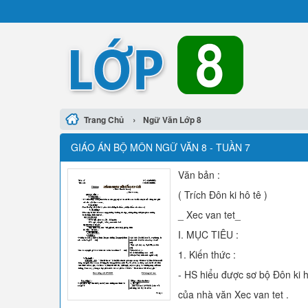
›
Trang Chủ
Ngữ Văn Lớp 8
GIÁO ÁN BỘ MÔN NGỮ VĂN 8 - TUẦN 7
Văn bản :
( Trích Đôn ki hô tê )
_ Xec van tet_
I. MỤC TIÊU :
1. Kiến thức :
- HS hiểu được sơ bộ Đôn ki hô 
của nhà văn Xec van tet .