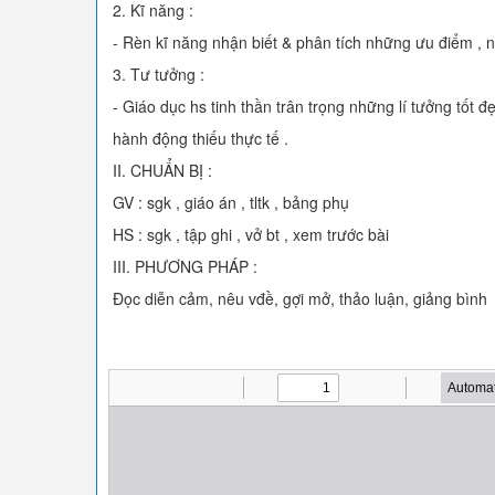
2. Kĩ năng :
- Rèn kĩ năng nhận biết & phân tích những ưu điểm , 
3. Tư tưởng :
- Giáo dục hs tinh thần trân trọng những lí tưởng tốt
hành động thiếu thực tế .
II. CHUẨN BỊ :
GV : sgk , giáo án , tltk , bảng phụ
HS : sgk , tập ghi , vở bt , xem trước bài
III. PHƯƠNG PHÁP :
Đọc diễn cảm, nêu vđề, gợi mở, thảo luận, giảng bình