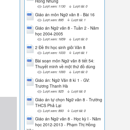
Hồng Nhung
Lượt xem: 1130
Lượt tải: 0
Giáo án môn Ngữ văn 8 - Bài 16
Lượt xem: 895
Lượt tải: 1
Giáo án Ngữ văn 8 - Tuần 2 - Năm
học 2004-2005
Lượt xem: 1659
Lượt tải: 0
2 Đề thi học sinh giỏi Văn 8
Lượt xem: 1033
Lượt tải: 1
Bài soạn môn Ngữ văn 8 tiết 54:
Thuyết minh về một thứ đồ dùng
Lượt xem: 1093
Lượt tải: 0
Giáo án: Ngữ Văn 8 kì 1 - GV:
Trương Thanh Hà
Lượt xem: 925
Lượt tải: 0
Giáo án tự chọn Ngữ văn 8 - Trường
THCS Phả Lại
Lượt xem: 893
Lượt tải: 0
Giáo án Ngữ văn 8 - Học kỳ I - Năm
học 2012-2013 - Phạm Thị Hồng