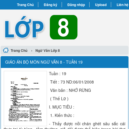
Trang Chủ
Đăng ký
Đăng nhập
Upload
Liên hệ
›
Trang Chủ
Ngữ Văn Lớp 8
GIÁO ÁN BỘ MÔN NGỮ VĂN 8 - TUẦN 19
Tuần : 19
Tiết : 73 ND:06/01/2008
Văn bản : NHỚ RỪNG
( Thế Lữ )
I. MỤC TIÊU :
1. Kiến thức :
- Thấy được nỗi chán ghét sâu sắc cái