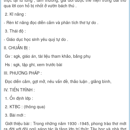
thực tại tù túng , tầm thường, giả dối được thể hiện trong bài thơ
qua lời con hổ bị nhốt ở vườn bách thú .
2. Kĩ năng :
- Rèn kĩ năng đọc diễn cảm và phân tích thơ tự do .
3. Thái độ :
- Giáo dục học sinh yêu quý tự do .
II. CHUẨN BỊ :
Gv : sgk, giáo án, tài liệu tham khảo, bảng phụ
Hs : sgk, tập ghi, xem trước bài
III. PHƯƠNG PHÁP :
Đọc diễn cảm, gợi mở, nêu vấn đề, thảo luận , giảng bình,
IV. TIẾN TRÌNH :
1. Ổn định lớp :
2. KTBC : (thông qua)
3. Bài mới :
Giới thiệu bài : Trong những năm 1930 -1945, phong trào thơ mới
ra đời với đội ngũ sáng tác là tầng lớp trí thức Tây học và nhà thơ