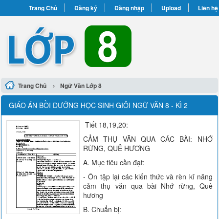
Trang Chủ
Đăng ký
Đăng nhập
Upload
Liên hệ
›
Trang Chủ
Ngữ Văn Lớp 8
GIÁO ÁN BỒI DƯỠNG HỌC SINH GIỎI NGỮ VĂN 8 - KÌ 2
Tiết 18,19,20:
CẢM THỤ VĂN QUA CÁC BÀI: NHỚ
RỪNG, QUÊ HƯƠNG
A. Mục tiêu cần đạt:
- Ôn tập lại các kiến thức và rèn kĩ năng
cảm thụ văn qua bài Nhớ rừng, Quê
hương
B. Chuẩn bị: