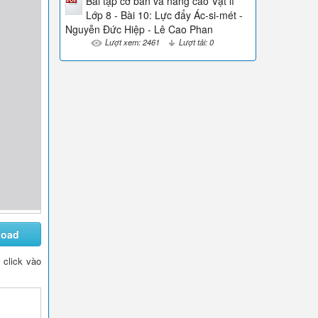
Bài tập cơ bản và nâng cao Vật lí
Lớp 8 - Bài 10: Lực đẩy Ác-si-mét -
Nguyễn Đức Hiệp - Lê Cao Phan
Lượt xem: 2461
Lượt tải: 0
load
n click vào