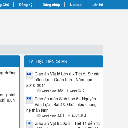
g Chủ
Đăng ký
Đăng nhập
Upload
Liên hệ
TÀI LIỆU LIÊN QUAN
ảng đường
Giáo án Vật lý Lớp 8 - Tiết 5: Sự cân
bằng lực - Quán tính - Năm học
2010-2011
Lượt xem: 850
Lượt tải: 0
rong bình
Giáo án môn Sinh học 8 - Nguyễn
chỉ 6,8N.
Văn Lực - Bài 43: Giới thiệu chung
hệ thần kinh
Lượt xem: 3219
Lượt tải: 2
Giáo án Vật lí Lớp 8 - Tiết 11 đến 15