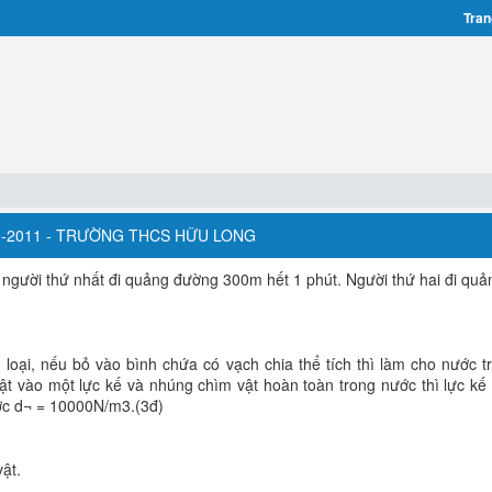
Tran
010-2011 - TRƯỜNG THCS HỮU LONG
 người thứ nhất đi quảng đường 300m hết 1 phút. Người thứ hai đi qu
loại, nếu bỏ vào bình chứa có vạch chia thể tích thì làm cho nước t
t vào một lực kế và nhúng chìm vật hoàn toàn trong nước thì lực kế 
ớc d¬ = 10000N/m3.(3đ)
vật.