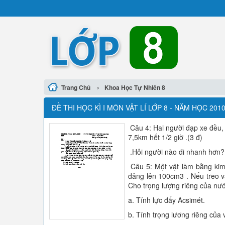
›
Trang Chủ
Khoa Học Tự Nhiên 8
ĐỀ THI HỌC KÌ I MÔN VẬT LÍ LỚP 8 - NĂM HỌC 2
Câu 4: Hai người đạp xe đều,
7,5km hết 1/2 giờ .(3 đ)
.Hỏi người nào đi nhanh hơn?
Câu 5: Một vật làm bằng kim 
dâng lên 100cm3 . Nếu treo vậ
Cho trọng lượng riêng của nư
a. Tính lực đẩy Acsimét.
b. Tính trọng lương riêng của 