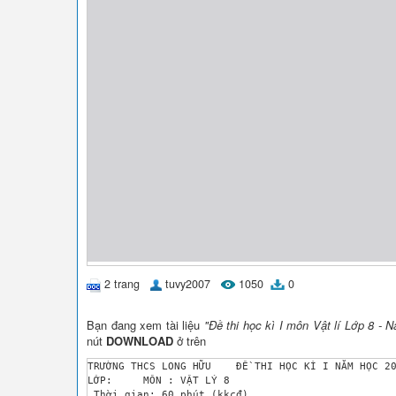
2 trang
tuvy2007
1050
0
Bạn đang xem tài liệu
"Đề thi học kì I môn Vật lí Lớp 8 
nút
DOWNLOAD
ở trên
TRƯỜNG THCS LONG HỮU 	ĐỀ THI HỌC KÌ I NĂM HỌC 2010-2011

LỚP:	 MÔN : VẬT LÝ 8

 Thời gian: 60 phút (kkcđ)
