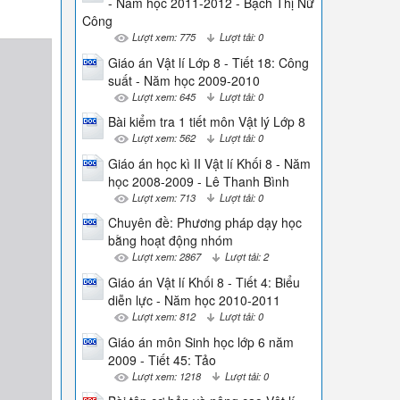
- Năm học 2011-2012 - Bạch Thị Nữ
Công
Lượt xem: 775
Lượt tải: 0
Giáo án Vật lí Lớp 8 - Tiết 18: Công
suất - Năm học 2009-2010
Lượt xem: 645
Lượt tải: 0
Bài kiểm tra 1 tiết môn Vật lý Lớp 8
Lượt xem: 562
Lượt tải: 0
Giáo án học kì II Vật lí Khối 8 - Năm
học 2008-2009 - Lê Thanh Bình
Lượt xem: 713
Lượt tải: 0
Chuyên đề: Phương pháp dạy học
bằng hoạt động nhóm
Lượt xem: 2867
Lượt tải: 2
Giáo án Vật lí Khối 8 - Tiết 4: Biểu
diễn lực - Năm học 2010-2011
Lượt xem: 812
Lượt tải: 0
Giáo án môn Sinh học lớp 6 năm
2009 - Tiết 45: Tảo
Lượt xem: 1218
Lượt tải: 0