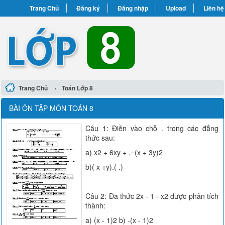
Trang Chủ
Đăng ký
Đăng nhập
Upload
Liên hệ
›
Trang Chủ
Toán Lớp 8
BÀI ÔN TẬP MÔN TOÁN 8
Câu 1: Điền vào chỗ . trong các đẳng
thức sau:
a) x2 + 6xy + .=(x + 3y)2
b)( x +y).( .)
Câu 2: Đa thức 2x - 1 - x2 được phân tích
thành:
a) (x - 1)2 b) -(x - 1)2