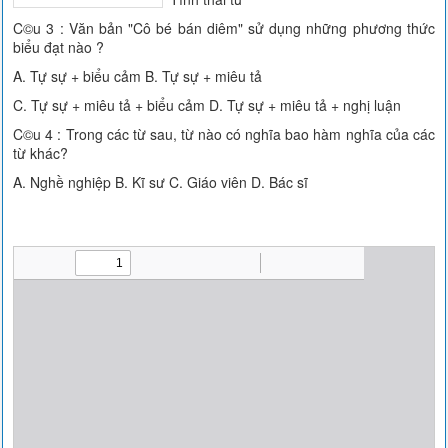
C©u 3 : Văn bản "Cô bé bán diêm" sử dụng những phương thức
biểu đạt nào ?
A. Tự sự + biểu cảm B. Tự sự + miêu tả
C. Tự sự + miêu tả + biểu cảm D. Tự sự + miêu tả + nghị luận
C©u 4 : Trong các từ sau, từ nào có nghĩa bao hàm nghĩa của các
từ khác?
A. Nghề nghiệp B. Kĩ sư C. Giáo viên D. Bác sĩ