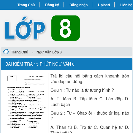
Trang Chủ
Đăng ký
Đăng nhập
Upload
Liên hệ
›
Trang Chủ
Ngữ Văn Lớp 8
BÀI KIỂM TRA 15 PHÚT NGỮ VĂN 8
Trả lời câu hỏi bằng cách khoanh tròn
vào đáp án đúng:
C©u 1 : Từ nào là từ tượng hình ?
A. Tí tách B. Tập tễnh C. Lộp độp D.
Lạch bạch
C©u 2 : Từ « Chao ôi » thuộc từ loại nào
?
A. Thán từ B. Trợ từ C. Quan hệ từ D.
Tình thái từ