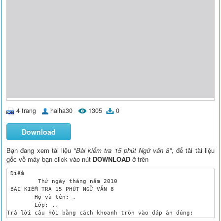
4 trang
haiha30
1305
0
Download
Bạn đang xem tài liệu
"Bài kiểm tra 15 phút Ngữ văn 8"
, để tải tài liệu
gốc về máy bạn click vào nút
DOWNLOAD
ở trên
 Điểm

	 Thứ ngày tháng năm 2010

 BÀI KIỂM TRA 15 PHÚT NGỮ VĂN 8 

	Họ và tên: .

	Lớp: ..

Trả lời câu hỏi bằng cách khoanh tròn vào đáp án đúng:

C©u 1 : 
