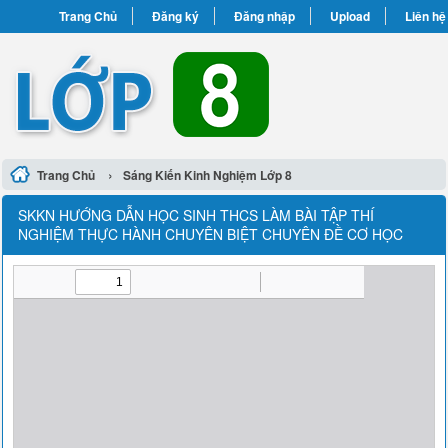
Trang Chủ
Đăng ký
Đăng nhập
Upload
Liên hệ
›
Trang Chủ
Sáng Kiến Kinh Nghiệm Lớp 8
SKKN HƯỚNG DẪN HỌC SINH THCS LÀM BÀI TẬP THÍ
NGHIỆM THỰC HÀNH CHUYÊN BIỆT CHUYÊN ĐỀ CƠ HỌC