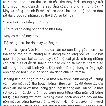
chưng cất qua nhiều thế hệ mà còn tìm thấy ở đó những sự trải
lòng mộc mạc , giản dị mà sâu lắng của cha ông ta một thủa . "
Mây và bông " chính là một bài ca dao như thế - một bài ca dao
rất đáng đọc với những câu thơ thực sự tài hoa :
" Trên trời mây trắng như bông
Ở dưới cánh đồng bông trắng như mây
Mấy cô má đỏ hây hây
Đội bông như thể đội mây về làng "
Phàm là người Việt Nam nếu đã sẵn có tấm lòng yêu mến thiết
tha tiếng mẹ đẻ thì chẳng ai là không thuộc lòng bốn câu lục bát
quen thuộc của bài ca dao này . Có một cái gì đó ở trong những
con chữ giản dị ấy đã mang đến cho chúng ta một thứ cảm giác
rất trong trẻo , rất bình yên . Đây chính là một trong những ngữ
ảnh đẹp đẽ nhất về cuộc sống lao động của người xưa .
Không khó để nhận ra đây là một bức tranh sinh động về khung
cảnh của một buổi thu hoạch bông . Bức tranh ấy đã được tác giả
dân gian mở ra với một không gian thật khoáng đạt . Dù chỉ là một
sự so sánh rất đơn giản : so sánh màu trắng giữa mây với bông
rồi lại giữa bông với mây . Nhưng chính cách đan xen này đã tạo
nên một sự cộng hưởng thật tuyệt vời . Nó mở ra trước mắt người
đọc một màu trắng tinh khôi hun hút tầm mắt nhìn . Không gian