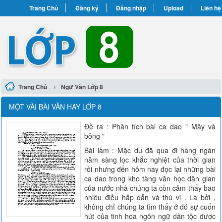
Trang Chủ
Đăng ký
Đăng nhập
Upload
Liên hệ
›
Trang Chủ
Ngữ Văn Lớp 8
MỘT VÀI BÀI VĂN HAY LỚP 8
Đề ra : Phân tích bài ca dao " Mây và
bông "
Bài làm : Mặc dù đã qua đi hàng ngàn
năm sàng lọc khắc nghiệt của thời gian
rồi nhưng đến hôm nay đọc lại những bài
ca dao trong kho tàng văn học dân gian
của nước nhà chúng ta còn cảm thấy bao
nhiêu điều hấp dẫn và thú vị . Là bởi ,
không chỉ chúng ta tìm thấy ở đó sự cuốn
hút của tinh hoa ngôn ngữ dân tộc được