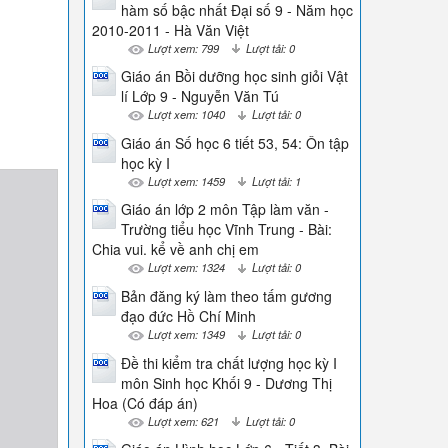
hàm số bậc nhất Đại số 9 - Năm học
2010-2011 - Hà Văn Việt
Lượt xem: 799
Lượt tải: 0
Giáo án Bồi dưỡng học sinh giỏi Vật
lí Lớp 9 - Nguyễn Văn Tú
Lượt xem: 1040
Lượt tải: 0
Giáo án Số học 6 tiết 53, 54: Ôn tập
học kỳ I
Lượt xem: 1459
Lượt tải: 1
Giáo án lớp 2 môn Tập làm văn -
Trường tiểu học Vĩnh Trung - Bài:
Chia vui. kể về anh chị em
Lượt xem: 1324
Lượt tải: 0
Bản đăng ký làm theo tấm gương
đạo đức Hồ Chí Minh
Lượt xem: 1349
Lượt tải: 0
Đề thi kiểm tra chất lượng học kỳ I
môn Sinh học Khối 9 - Dương Thị
Hoa (Có đáp án)
Lượt xem: 621
Lượt tải: 0