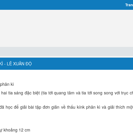
Tran
KÌ - LÊ XUÂN ĐỘ
phân kì
i tia sáng đặc biệt (tia tới quang tâm và tia tới song song với trục c
 học để giải bài tập đơn giản về thấu kínk phân kì và giải thích một
 cự khoảng 12 cm