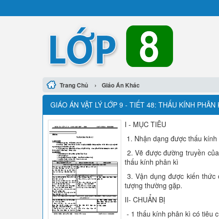
›
Trang Chủ
Giáo Án Khác
GIÁO ÁN VẬT LÝ LỚP 9 - TIẾT 48: THẤU KÍNH PHÂN 
I - MỤC TIÊU
1. Nhận dạng được thấu kính 
2. Vẽ được đường truyền của ha
thấu kính phân kì
3. Vận dụng được kiến thức đã
tượng thường gặp.
II- CHUẨN BỊ
- 1 thấu kính phân kì có tiêu