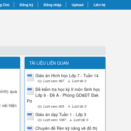
g Chủ
Đăng ký
Đăng nhập
Upload
Liên hệ
TÀI LIỆU LIÊN QUAN
Giáo án Hình học Lớp 7 - Tuần 14
Lượt xem: 967
Lượt tải: 0
Đề kiểm tra học kỳ II môn Sinh học
hính) qua
Lớp 9 - Đề A - Phòng GD&ĐT Đak
Pơ
 vài hiện
Lượt xem: 603
Lượt tải: 0
Giáo án dạy Tuần 1 - Lớp 3
Lượt xem: 1087
Lượt tải: 0
Chuyên đề Rèn kỹ năng vẽ đồ thị