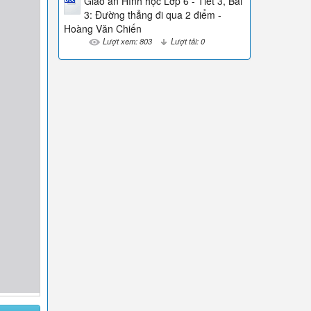
Giáo án Hình học Lớp 6 - Tiết 3, Bài
3: Đường thẳng đi qua 2 điểm -
Hoàng Văn Chiến
Lượt xem: 803
Lượt tải: 0