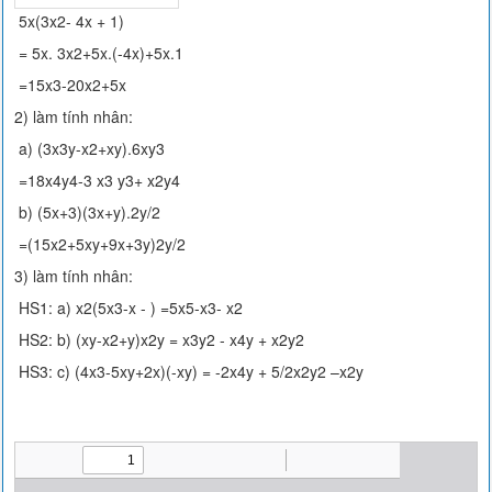
5x(3x2- 4x + 1)
= 5x. 3x2+5x.(-4x)+5x.1
=15x3-20x2+5x
2) làm tính nhân:
a) (3x3y-x2+xy).6xy3
=18x4y4-3 x3 y3+ x2y4
b) (5x+3)(3x+y).2y/2
=(15x2+5xy+9x+3y)2y/2
3) làm tính nhân:
HS1: a) x2(5x3-x - ) =5x5-x3- x2
HS2: b) (xy-x2+y)x2y = x3y2 - x4y + x2y2
HS3: c) (4x3-5xy+2x)(-xy) = -2x4y + 5/2x2y2 –x2y