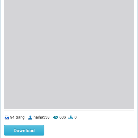
94 trang
haiha338
636
0
Download