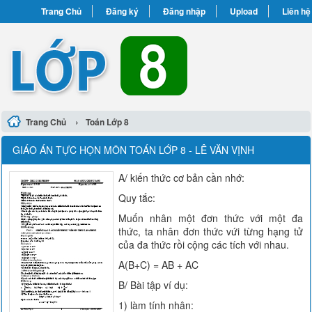
Trang Chủ
Đăng ký
Đăng nhập
Upload
Liên hệ
›
Trang Chủ
Toán Lớp 8
GIÁO ÁN TỰC HỌN MÔN TOÁN LỚP 8 - LÊ VĂN VỊNH
A/ kiến thức cơ bản cần nhớ:
Quy tắc:
Muốn nhân một đơn thức với một đa
thức, ta nhân đơn thức vứi từng hạng tử
của đa thức rồi cộng các tích với nhau.
A(B+C) = AB + AC
B/ Bài tập ví dụ:
1) làm tính nhân: