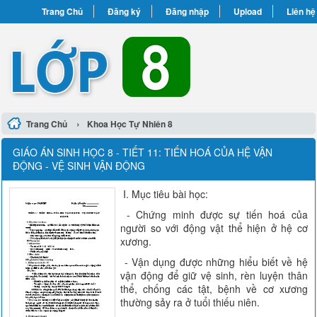
Trang Chủ
Đăng ký
Đăng nhập
Upload
Liên hệ
›
Trang Chủ
Khoa Học Tự Nhiên 8
GIÁO ÁN SINH HỌC 8 - TIẾT 11: TIẾN HOÁ CỦA HỆ VẬN
ĐỘNG - VỆ SINH VẬN ĐỘNG
I. Mục tiêu bài học:
- Chứng minh được sự tiến hoá của
người so với động vật thể hiện ở hệ cơ
xương.
- Vận dụng được những hiểu biết về hệ
vận động để giữ vệ sinh, rèn luyện thân
thể, chống các tật, bệnh về cơ xương
thường sảy ra ở tuổi thiếu niên.